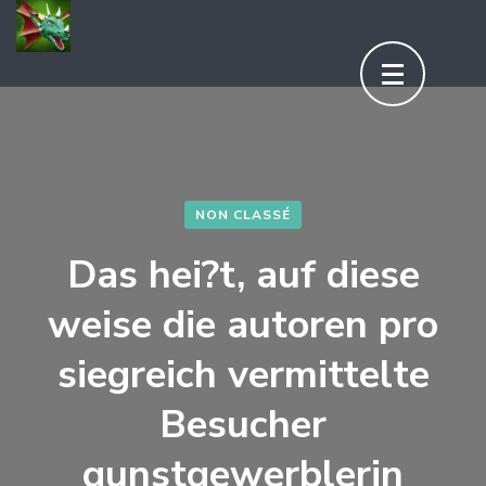
Aller
au
contenu
(Pressez
Entrée)
NON CLASSÉ
Das hei?t, auf diese
weise die autoren pro
siegreich vermittelte
Besucher
gunstgewerblerin