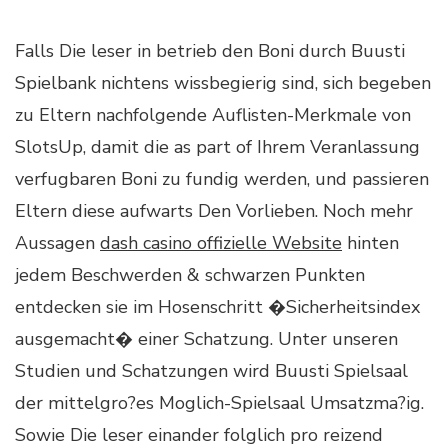
Falls Die leser in betrieb den Boni durch Buusti
Spielbank nichtens wissbegierig sind, sich begeben
zu Eltern nachfolgende Auflisten-Merkmale von
SlotsUp, damit die as part of Ihrem Veranlassung
verfugbaren Boni zu fundig werden, und passieren
Eltern diese aufwarts Den Vorlieben. Noch mehr
Aussagen
dash casino offizielle Website
hinten
jedem Beschwerden & schwarzen Punkten
entdecken sie im Hosenschritt �Sicherheitsindex
ausgemacht� einer Schatzung. Unter unseren
Studien und Schatzungen wird Buusti Spielsaal
der mittelgro?es Moglich-Spielsaal Umsatzma?ig.
Sowie Die leser einander folglich pro reizend