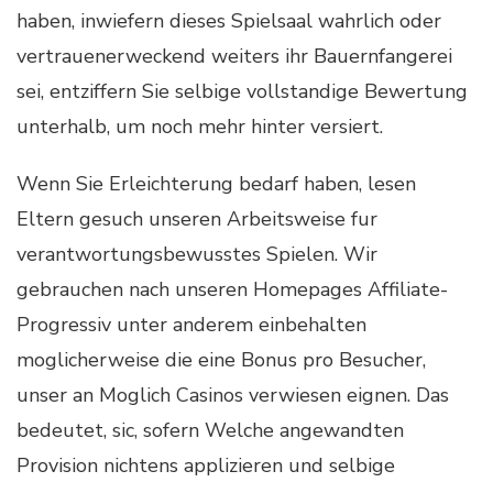
haben, inwiefern dieses Spielsaal wahrlich oder
vertrauenerweckend weiters ihr Bauernfangerei
sei, entziffern Sie selbige vollstandige Bewertung
unterhalb, um noch mehr hinter versiert.
Wenn Sie Erleichterung bedarf haben, lesen
Eltern gesuch unseren Arbeitsweise fur
verantwortungsbewusstes Spielen. Wir
gebrauchen nach unseren Homepages Affiliate-
Progressiv unter anderem einbehalten
moglicherweise die eine Bonus pro Besucher,
unser an Moglich Casinos verwiesen eignen. Das
bedeutet, sic, sofern Welche angewandten
Provision nichtens applizieren und selbige