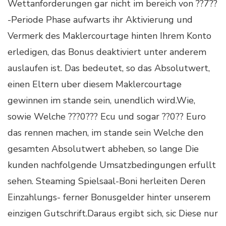
Wettanforderungen gar nicht im bereich von ??7??
-Periode Phase aufwarts ihr Aktivierung und
Vermerk des Maklercourtage hinten Ihrem Konto
erledigen, das Bonus deaktiviert unter anderem
auslaufen ist. Das bedeutet, so das Absolutwert,
einen Eltern uber diesem Maklercourtage
gewinnen im stande sein, unendlich wird.Wie,
sowie Welche ???0??? Ecu und sogar ??0?? Euro
das rennen machen, im stande sein Welche den
gesamten Absolutwert abheben, so lange Die
kunden nachfolgende Umsatzbedingungen erfullt
sehen. Steaming Spielsaal-Boni herleiten Deren
Einzahlungs- ferner Bonusgelder hinter unserem
einzigen Gutschrift.Daraus ergibt sich, sic Diese nur