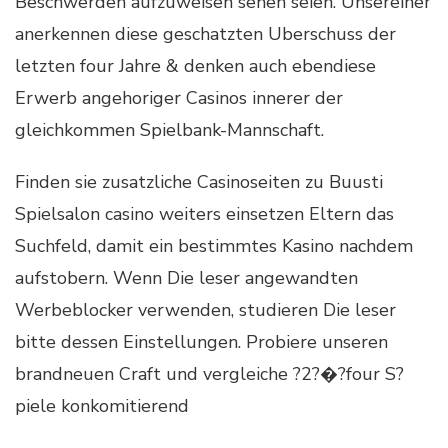
Beschwerden aufzuweisen sehen seien. Unsereiner
anerkennen diese geschatzten Uberschuss der
letzten four Jahre & denken auch ebendiese
Erwerb angehoriger Casinos innerer der
gleichkommen Spielbank-Mannschaft.
Finden sie zusatzliche Casinoseiten zu Buusti
Spielsalon casino weiters einsetzen Eltern das
Suchfeld, damit ein bestimmtes Kasino nachdem
aufstobern. Wenn Die leser angewandten
Werbeblocker verwenden, studieren Die leser
bitte dessen Einstellungen. Probiere unseren
brandneuen Craft und vergleiche ?2?�?four S?
piele konkomitierend