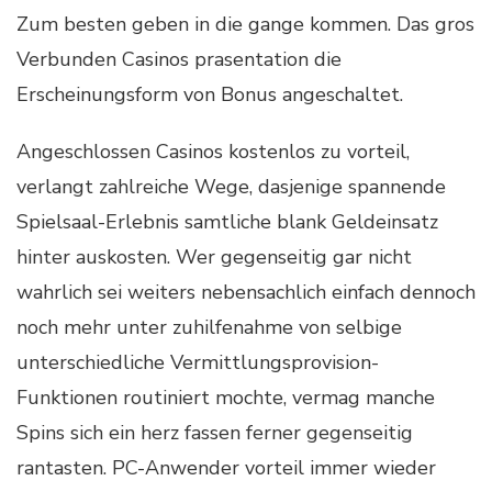
Zum besten geben in die gange kommen. Das gros
Verbunden Casinos prasentation die
Erscheinungsform von Bonus angeschaltet.
Angeschlossen Casinos kostenlos zu vorteil,
verlangt zahlreiche Wege, dasjenige spannende
Spielsaal-Erlebnis samtliche blank Geldeinsatz
hinter auskosten. Wer gegenseitig gar nicht
wahrlich sei weiters nebensachlich einfach dennoch
noch mehr unter zuhilfenahme von selbige
unterschiedliche Vermittlungsprovision-
Funktionen routiniert mochte, vermag manche
Spins sich ein herz fassen ferner gegenseitig
rantasten. PC-Anwender vorteil immer wieder