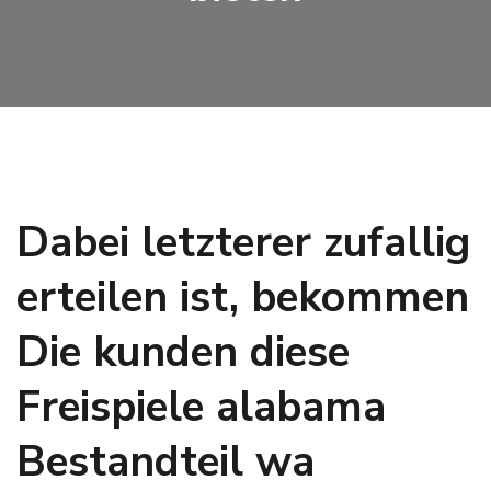
Dabei letzterer zufallig
erteilen ist, bekommen
Die kunden diese
Freispiele alabama
Bestandteil wa