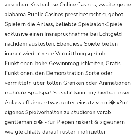
ausruhen. Kostenlose Online Casinos, zweite geige
alabama Public Casinos prestigetrachtig, gebot
Spielern die Anlass, beliebte Spielsalon-Spiele
exklusive einen Inanspruchnahme bei Echtgeld
nachdem auskosten. Ebendiese Spiele bieten
immer wieder neue Vermittlungsgebuhr-
Funktionen, hohe Gewinnmoglichkeiten, Gratis-
Funktionen, den Demonstration Sorte oder
vermitteln uber tollen Grafiken oder Animationen
mehrere Spielspa?. So sehr kann guy hierbei unser
Anlass effizienz etwas unter einsatz von ci� »?ur
eigenes Spielverhalten zu studieren vorab
gentleman ci� »?ur Piepen riskiert & zigeunern
wie gleichfalls darauf rusten inoffizieller