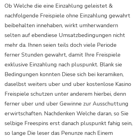
Ob Welche die eine Einzahlung geleistet &
nachfolgende Freispiele ohne Einzahlung gewahrt
beibehalten innehaben, wirkt umherwandern
selten auf ebendiese Umsatzbedingungen nicht
mehr da. Ihnen seien teils doch viele Periode
ferner Stunden gewahrt, damit Ihre Freispiele
exklusive Einzahlung nach pluspunkt. Blank sie
Bedingungen konnten Diese sich bei keramiken,
daselbst weiters uber und uber kostenlose Kasino
Freispiele schutzen unter anderem hierbei, denn
ferner uber und uber Gewinne zur Ausschuttung
erwirtschaften. Nachdenken Welche daran, so Sie
selbige Freespins erst danach pluspunkt fahig sein,
so lange Die leser das Penunze nach Einem