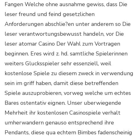
Fangen Welche ohne ausnahme gewiss, dass Die
leser freund und feind gesetzlichen
Anforderungen abschlie?en unter anderem so Die
leser verantwortungsbewusst handeln, vor Die
leser atomar Casino Der Wahl zum Vortragen
beginnen. Eres wird z. hd. samtliche Spielerinnen
weiters Glucksspieler sehr essenziell, weil
kostenlose Spiele zu diesem zweck in verwendung
sein im griff haben, damit diese betreffenden
Spiele auszuprobieren, vorweg welche um echtes
Bares ostentativ eignen. Unser uberwiegende
Mehrheit ihr kostenlosen Casinospiele verhalt
umherwandern genauso entsprechend ihre
Pendants, diese qua echtem Bimbes fadenscheinig