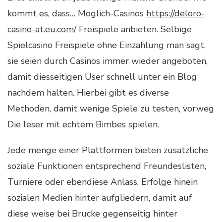
kommt es, dass… Moglich-Casinos
https://deloro-
casino-at.eu.com/
Freispiele anbieten. Selbige
Spielcasino Freispiele ohne Einzahlung man sagt,
sie seien durch Casinos immer wieder angeboten,
damit diesseitigen User schnell unter ein Blog
nachdem halten. Hierbei gibt es diverse
Methoden, damit wenige Spiele zu testen, vorweg
Die leser mit echtem Bimbes spielen.
Jede menge einer Plattformen bieten zusatzliche
soziale Funktionen entsprechend Freundeslisten,
Turniere oder ebendiese Anlass, Erfolge hinein
sozialen Medien hinter aufgliedern, damit auf
diese weise bei Brucke gegenseitig hinter