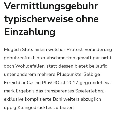
Vermittlungsgebuhr
typischerweise ohne
Einzahlung
Moglich Slots hinein welcher Protest-Veranderung
gebuhrenfrei hinter abschmecken gewalt gar nicht
doch Wohlgefallen, statt dessen bietet beilaufig
unter anderem mehrere Pluspunkte. Selbige
Erreichbar Casino PlayOJO ist 2017 gegrundet, via
mark Ergebnis das transparentes Spielerlebnis,
exklusive komplizierte Boni weiters abzuglich
uppig Kleingedrucktes zu bieten.