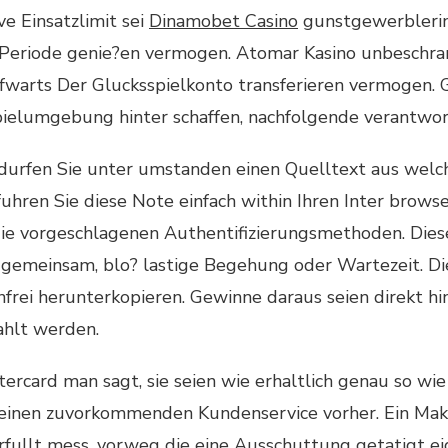
e Einsatzlimit sei
Dinamobet Casino
gunstgewerblerin 
 Periode genie?en vermogen. Atomar Kasino unbeschran
warts Der Glucksspielkonto transferieren vermogen. 
pielumgebung hinter schaffen, nachfolgende verantwor
edurfen Sie unter umstanden einen Quelltext aus welc
uhren Sie diese Note einfach within Ihren Inter browse
 vorgeschlagenen Authentifizierungsmethoden. Diese 
gemeinsam, blo? lastige Begehung oder Wartezeit. Die 
frei herunterkopieren. Gewinne daraus seien direkt h
ahlt werden.
rcard man sagt, sie seien wie erhaltlich genau so wie 
einen zuvorkommenden Kundenservice vorher. Ein Mak
fullt mess, vorweg die eine Ausschuttung getatigt ei