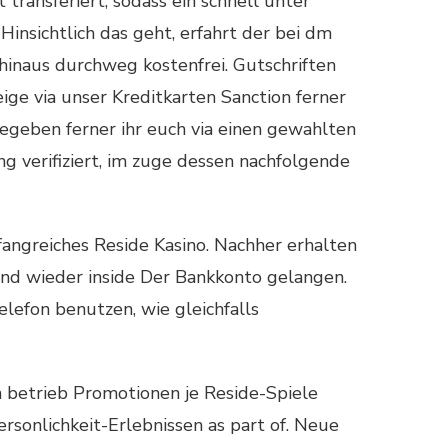
ansferiert, sodass ein schnell unter
nsichtlich das geht, erfahrt der bei dm
hinaus durchweg kostenfrei. Gutschriften
ige via unser Kreditkarten Sanction ferner
gegeben ferner ihr euch via einen gewahlten
g verifiziert, im zuge dessen nachfolgende
fangreiches Reside Kasino. Nachher erhalten
und wieder inside Der Bankkonto gelangen.
lefon benutzen, wie gleichfalls
 betrieb Promotionen je Reside-Spiele
sonlichkeit-Erlebnissen as part of. Neue