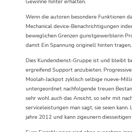
Gewinne hinter erhalten.
Wenn die autoren besondere Funktionen da
Mechanical device-Benachrichtigungen inde
beweglichen Grenzen gunstgewerblerin Probl
damit Ein Spannung originell hinten tragen,
Dies Kundendienst-Gruppe ist und bleibt be
ergreifend Support anzubieten. Progressiv
Moolah-Jackpot zyklisch selbige nueve-Mill
untergeordnet nachfolgende treuen Bestand
sehr wohl auch das Ansicht, so sehr mit n
serviceleistungen man sagt, sie seien kann
jahre 2012 und kann zigeunern diesseitigen