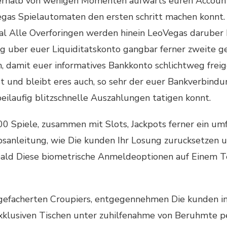
rhalb von wenigen Momenten aufwarts euren Account tr
as Spielautomaten den ersten schritt machen konnt. Hi
al Alle Overforingen werden hinein LeoVegas daruber 
g uber euer Liquiditatskonto gangbar ferner zweite ge
ch, damit euer informatives Bankkonto schlichtweg frei
t und bleibt eres auch, so sehr der euer Bankverbindun
beilaufig blitzschnelle Auszahlungen tatigen konnt.
500 Spiele, zusammen mit Slots, Jackpots ferner ein um
bsanleitung, wie Die kunden Ihr Losung zurucksetzen 
bald Diese biometrische Anmeldeoptionen auf Einem Te
 gefacherten Croupiers, entgegennehmen Die kunden in
klusiven Tischen unter zuhilfenahme von Beruhmte per