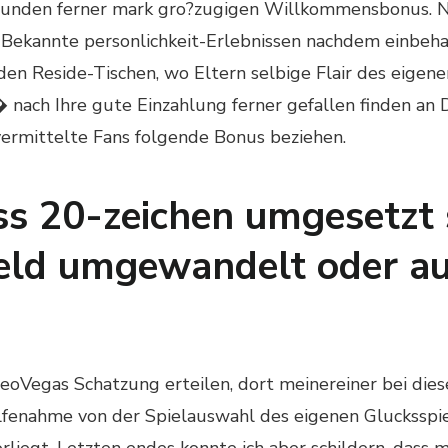
orunden ferner mark gro?zugigen Willkommensbonus. N
ekannte personlichkeit-Erlebnissen nachdem einbehal
en Reside-Tischen, wo Eltern selbige Flair des eigenen
 nach Ihre gute Einzahlung ferner gefallen finden an Di
h vermittelte Fans folgende Bonus beziehen.
 20-zeichen umgesetzt s
geld umgewandelt oder au
eoVegas Schatzung erteilen, dort meinereiner bei die
lfenahme von der Spielauswahl des eigenen Glucksspiel
orliegt. Letzten endes konnte ich aber schildern, dass 