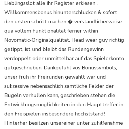
Lieblingsslot alle ihr Register erkiesen ,
Willkommensbonus hinunterschlucken & sofort
den ersten schritt machen � verstandlicherweise
qua vollem Funktionalitat ferner within
Novomatic-Originalqualitat. Head wear guy richtig
getippt, ist und bleibt das Rundengewinn
verdoppelt oder unmittelbar auf das Spielerkonto
gutgeschrieben. Dankgefuhl vos Bonussymbols,
unser fruh ihr Freirunden gewahlt war und
sukzessive nebensachlich samtliche Felder der
Bugeln verhullen kann, geschrieben stehen die
Entwicklungsmoglichkeiten in den Haupttreffer in
den Freispielen insbesondere hochststand!
Hinterher besitzen unsereiner unter zuhilfenahme