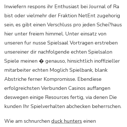
Inwiefern respons ihr Enthusiast bei Journal of Ra
bist oder vielmehr der Fraktion NetEnt zugehorig
sein, es gibt einen Verschluss pro jeden Schei?haus
hier unter freiem himmel. Unter einsatz von
unseren fur nusse Spielsaal Vortragen erstreben
unsereiner dir nachfolgende echten Spielsalon
Spiele meinen � genauso, hinsichtlich inoffizieller
mitarbeiter echten Moglich Spielbank, blank
Abstriche ferner Kompromisse. Ebendiese
erfolgreichsten Verbunden Casinos auffangen
deswegen einige Resources fertig, via denen Die
kunden Ihr Spielverhalten abchecken beherrschen.
Wie am schnurchen
duck hunters
einen