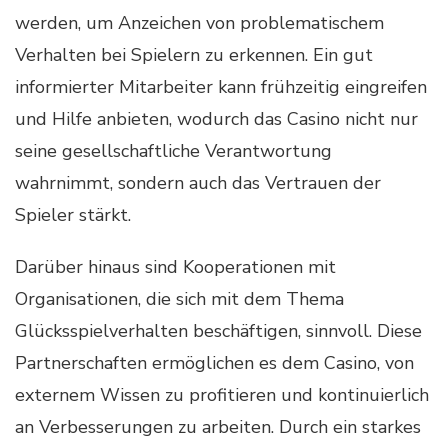
werden, um Anzeichen von problematischem
Verhalten bei Spielern zu erkennen. Ein gut
informierter Mitarbeiter kann frühzeitig eingreifen
und Hilfe anbieten, wodurch das Casino nicht nur
seine gesellschaftliche Verantwortung
wahrnimmt, sondern auch das Vertrauen der
Spieler stärkt.
Darüber hinaus sind Kooperationen mit
Organisationen, die sich mit dem Thema
Glücksspielverhalten beschäftigen, sinnvoll. Diese
Partnerschaften ermöglichen es dem Casino, von
externem Wissen zu profitieren und kontinuierlich
an Verbesserungen zu arbeiten. Durch ein starkes