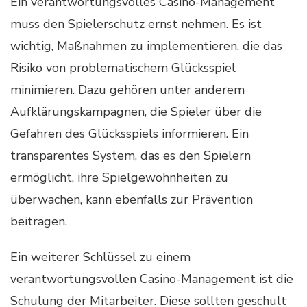
Ein verantwortungsvolles Casino-Management
muss den Spielerschutz ernst nehmen. Es ist
wichtig, Maßnahmen zu implementieren, die das
Risiko von problematischem Glücksspiel
minimieren. Dazu gehören unter anderem
Aufklärungskampagnen, die Spieler über die
Gefahren des Glücksspiels informieren. Ein
transparentes System, das es den Spielern
ermöglicht, ihre Spielgewohnheiten zu
überwachen, kann ebenfalls zur Prävention
beitragen.
Ein weiterer Schlüssel zu einem
verantwortungsvollen Casino-Management ist die
Schulung der Mitarbeiter. Diese sollten geschult