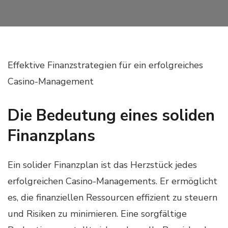
Effektive Finanzstrategien für ein erfolgreiches
Casino-Management
Die Bedeutung eines soliden
Finanzplans
Ein solider Finanzplan ist das Herzstück jedes
erfolgreichen Casino-Managements. Er ermöglicht
es, die finanziellen Ressourcen effizient zu steuern
und Risiken zu minimieren. Eine sorgfältige