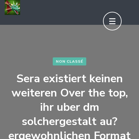
Aller
au
contenu
(Pressez
Entrée)
NON CLASSÉ
Sera existiert keinen
weiteren Over the top,
ihr uber dm
solchergestalt au?
ergewohnlichen Format