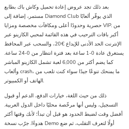
بعد ذلك تجد عروض إعادة تحميل وكاش باك بطابع
مستمر، إضافة إلى Diamond Club الذي يوفّر ألعابًا
حصرية وحدودًا أعلى ومكافآت مخصصة ومزايا VIP. من
أكبر باقات الترحيب في هذه القائمة لمحبي الكازينو عبر
الإنترنت الحد الأدنى للإيداع €20، والسحب عبر المحافظ
يستغرق عادة 0-1 ساعة بعد فترة انتظار من 0-24 ساعة.
كما يضم أكثر من 6,000 لعبة تشمل الكازينو المباشر
وألعاب crash، ما يمنحك تنوعًا جيدًا سواء كنت تلعب من
الهاتف أو الكمبيوتر.
ذلك من حيث اللغة، خيارات الدفع، الدعم أو قبول
التسجيل، وليس أنها مرخّصة محليًا داخل الدول العربية.
أفضل وقت لضبط الحدود هو قبل أن تبدأ؛ لأنك وقتها أكثر
هدوءًا. جرّب نسخة Demo أولًا لتعرف التقلب، ثم ضع