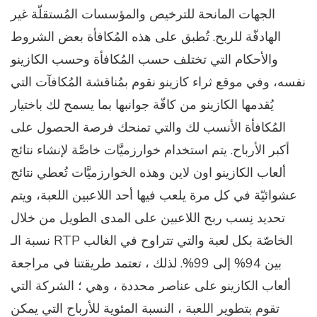
الجهات المانحة للترخيص والمؤسسات المُستقلّة غير
الهادفّة للربح. تُطبق على هذه المُكافأة بعض الشروط
والأحكام التي تختلف حسب المُكافأة وحسب الكازينو
نفسه، وفي موقع ثراء كازينو نقوم بمُناقشة المُكافآت التي
يُقدمها الكازينو من كافّة جوانبها بما يسمح لك باختيار
المُكافأة الأنسب لك والتي تمنحك فرصة الحصول على
أكبر الأرباح. يتم استخدام خوارزميَّات خاصَّة لإنشاء نتائج
ألعاب الكازينو اون لاين وهذه الخوارزميَّات تُعطي نتائج
عشوائيّة في كل مرة يلعب فيها أحد اللاعبين اللعبة، ويتم
تحديد نِسب ربح اللاعبين على المدى الطويل من خلال
نسبة الـ RTP الخاصّة بكل لعبة والتي تتراوح في الغالب
بين 94% إلى 99%. لذلك ، تعتمد طريقتنا في مراجعة
ألعاب الكازينو على عناصر محددة ، وهي ؛ الشركة التي
تقوم بتطوير اللعبة ، النسبة المئوية للأرباح التي يمكن