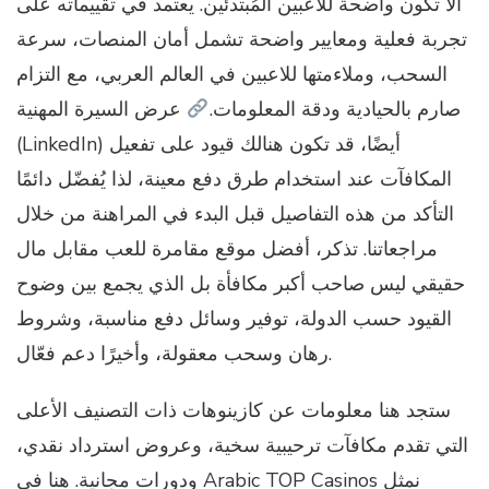
ألا تكون واضحة للاعبين المُبتدئين. يعتمد في تقييماته على
تجربة فعلية ومعايير واضحة تشمل أمان المنصات، سرعة
السحب، وملاءمتها للاعبين في العالم العربي، مع التزام
صارم بالحيادية ودقة المعلومات.
عرض السيرة المهنية
(LinkedIn) أيضًا، قد تكون هنالك قيود على تفعيل
المكافآت عند استخدام طرق دفع معينة، لذا يُفضّل دائمًا
التأكد من هذه التفاصيل قبل البدء في المراهنة من خلال
مراجعاتنا. تذكر، أفضل موقع مقامرة للعب مقابل مال
حقيقي ليس صاحب أكبر مكافأة بل الذي يجمع بين وضوح
القيود حسب الدولة، توفير وسائل دفع مناسبة، وشروط
رهان وسحب معقولة، وأخيرًا دعم فعّال.
ستجد هنا معلومات عن كازينوهات ذات التصنيف الأعلى
التي تقدم مكافآت ترحيبية سخية، وعروض استرداد نقدي،
ودورات مجانية. هنا في Arabic TOP Casinos نمثل