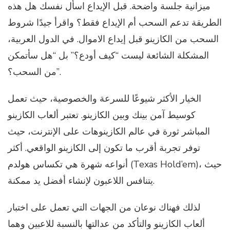
ميزانية جلسة واضحة. قبل الإيداع اسأل نفسك هل هذه
الطريقة تدعم السحب أم الإيداع فقط؟ واقرأ جيدًا شروط
السحب من الكازينو قبل إيداع الاموال. في الدول العربية،
المشكلة الشائعة ليست “كيف أودع؟” بل “هل سأتمكن
من السحب؟”.
الخيار الأكثر شيوعًا للسرعة والخصوصية، حيث تعمل
كوسيط آمن بينك وبين الكازينو. تعتبر ألعاب الكازينو
المباشر ثورة في عالم الكازينوهات على الإنترنت، حيث
توفر تجربة أقرب ما تكون إلى الكازينو الواقعي. أكثر
أنواعه شهرة هي تكساس هولدم (Texas Hold’em)، حيث
يتنافس اللاعبون لإنشاء أفضل يد ممكنة.
لذلك فهناك نوعان من الجهات التي تعمل على اختبار
ألعاب الكازينو والتأكد من عدالتها بالنسبة للاعبين وهما