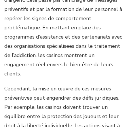
d’argent. Cela passe par l’affichage de messages
préventifs et par la formation de leur personnel à
repérer les signes de comportement
problématique. En mettant en place des
programmes d’assistance et des partenariats avec
des organisations spécialisées dans le traitement
de l’addiction, les casinos montrent un
engagement réel envers le bien-être de leurs
clients.
Cependant, la mise en œuvre de ces mesures
préventives peut engendrer des défis juridiques.
Par exemple, les casinos doivent trouver un
équilibre entre la protection des joueurs et leur
droit à la liberté individuelle. Les actions visant à