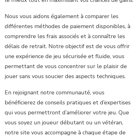
Nous vous aidons également à comparer les
différentes méthodes de paiement disponibles, à
comprendre les frais associés et à connaître les
délais de retrait. Notre objectif est de vous offrir
une expérience de jeu sécurisée et fluide, vous
permettant de vous concentrer sur le plaisir de
jouer sans vous soucier des aspects techniques.
En rejoignant notre communauté, vous
bénéficierez de conseils pratiques et d’expertises
qui vous permettront d’améliorer votre jeu. Que
vous soyez un joueur débutant ou un vétéran,
notre site vous accompagne à chaque étape de