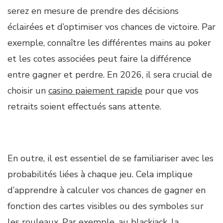
serez en mesure de prendre des décisions
éclairées et d’optimiser vos chances de victoire. Par
exemple, connaître les différentes mains au poker
et les cotes associées peut faire la différence
entre gagner et perdre. En 2026, il sera crucial de
choisir un
casino paiement rapide
pour que vos
retraits soient effectués sans attente.
En outre, il est essentiel de se familiariser avec les
probabilités liées à chaque jeu. Cela implique
d’apprendre à calculer vos chances de gagner en
fonction des cartes visibles ou des symboles sur
les rouleaux. Par exemple, au blackjack, la