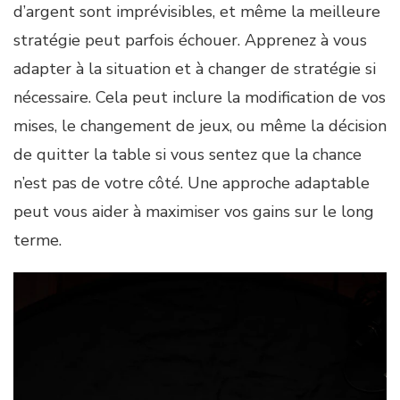
d’argent sont imprévisibles, et même la meilleure
stratégie peut parfois échouer. Apprenez à vous
adapter à la situation et à changer de stratégie si
nécessaire. Cela peut inclure la modification de vos
mises, le changement de jeux, ou même la décision
de quitter la table si vous sentez que la chance
n’est pas de votre côté. Une approche adaptable
peut vous aider à maximiser vos gains sur le long
terme.