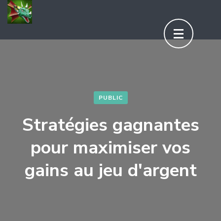
Aller
au
contenu
(Pressez
Entrée)
PUBLIC
Stratégies gagnantes
pour maximiser vos
gains au jeu d'argent