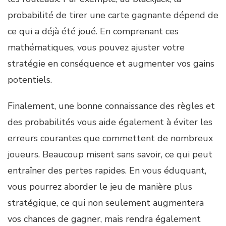
probabilité de tirer une carte gagnante dépend de
ce qui a déjà été joué. En comprenant ces
mathématiques, vous pouvez ajuster votre
stratégie en conséquence et augmenter vos gains
potentiels.
Finalement, une bonne connaissance des règles et
des probabilités vous aide également à éviter les
erreurs courantes que commettent de nombreux
joueurs. Beaucoup misent sans savoir, ce qui peut
entraîner des pertes rapides. En vous éduquant,
vous pourrez aborder le jeu de manière plus
stratégique, ce qui non seulement augmentera
vos chances de gagner, mais rendra également