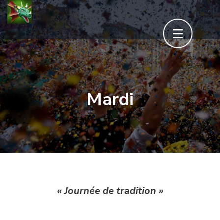
Aller
au
contenu
(Pressez
Entrée)
Mardi
« Journée de tradition »