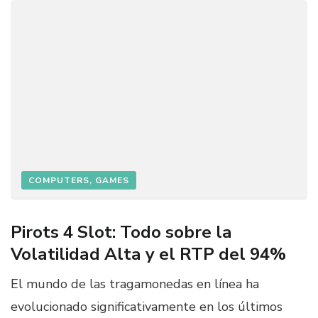
COMPUTERS, GAMES
Pirots 4 Slot: Todo sobre la
Volatilidad Alta y el RTP del 94%
El mundo de las tragamonedas en línea ha
evolucionado significativamente en los últimos