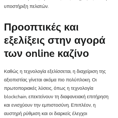
υποστήριξη πελατών.
Προοπτικές και
εξελίξεις στην αγορά
των online καζίνο
Καθώς η τεχνολογία εξελίσσεται, η διαχείριση της
αξιοπιστίας γίνεται ακόμα πιο πολύπλοκη. Οι
πρωτοποριακές λύσεις, όπως η τεχνολογία
blockchain, επεκτείνουν τη διαφανειακή επιτήρηση
και ενισχύουν την εμπιστοσύνη. Επιπλέον, η
αυστηρή ρύθμιση και οι διαρκείς έλεγχοι