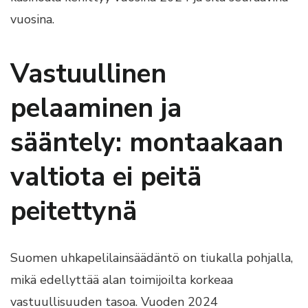
vuosina.
Vastuullinen
pelaaminen ja
sääntely: montaakaan
valtiota ei peitä
peitettynä
Suomen uhkapelilainsäädäntö on tiukalla pohjalla,
mikä edellyttää alan toimijoilta korkeaa
vastuullisuuden tasoa. Vuoden 2024