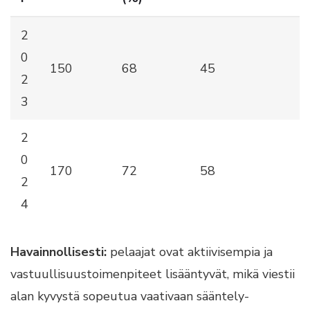
2
0
150
68
45
2
3
2
0
170
72
58
2
4
Havainnollisesti:
pelaajat ovat aktiivisempia ja
vastuullisuustoimenpiteet lisääntyvät, mikä viestii
alan kyvystä sopeutua vaativaan sääntely-