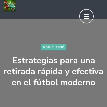
Aller
au
contenu
(Pressez
Entrée)
NON CLASSÉ
Estrategias para una
retirada rápida y efectiva
en el fútbol moderno