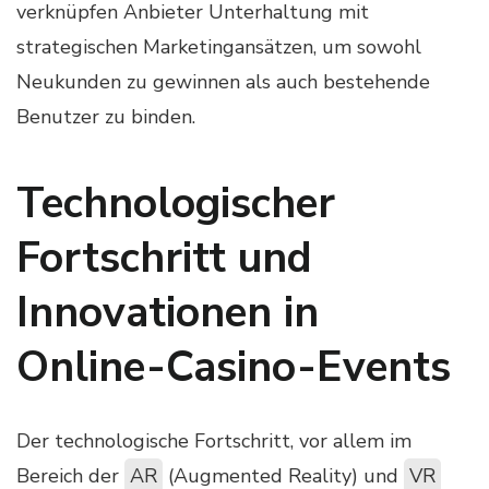
verknüpfen Anbieter Unterhaltung mit
strategischen Marketingansätzen, um sowohl
Neukunden zu gewinnen als auch bestehende
Benutzer zu binden.
Technologischer
Fortschritt und
Innovationen in
Online-Casino-Events
Der technologische Fortschritt, vor allem im
Bereich der
AR
(Augmented Reality) und
VR