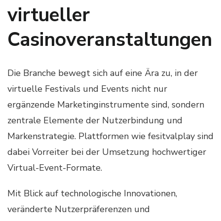
virtueller
Casinoveranstaltungen
Die Branche bewegt sich auf eine Ära zu, in der
virtuelle Festivals und Events nicht nur
ergänzende Marketinginstrumente sind, sondern
zentrale Elemente der Nutzerbindung und
Markenstrategie. Plattformen wie fesitvalplay sind
dabei Vorreiter bei der Umsetzung hochwertiger
Virtual-Event-Formate.
Mit Blick auf technologische Innovationen,
veränderte Nutzerpräferenzen und