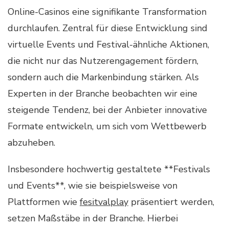
Online-Casinos eine signifikante Transformation
durchlaufen. Zentral für diese Entwicklung sind
virtuelle Events und Festival-ähnliche Aktionen,
die nicht nur das Nutzerengagement fördern,
sondern auch die Markenbindung stärken. Als
Experten in der Branche beobachten wir eine
steigende Tendenz, bei der Anbieter innovative
Formate entwickeln, um sich vom Wettbewerb
abzuheben.
Insbesondere hochwertig gestaltete **Festivals
und Events**, wie sie beispielsweise von
Plattformen wie
fesitvalplay
präsentiert werden,
setzen Maßstäbe in der Branche. Hierbei