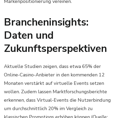
Markenpositionierung vereinen.
Brancheninsights:
Daten und
Zukunftsperspektiven
Aktuelle Studien zeigen, dass etwa 65% der
Online-Casino-Anbieter in den kommenden 12
Monaten verstärkt auf virtuelle Events setzen
wollen. Zudem lassen Marktforschungsberichte
erkennen, dass Virtual-Events die Nutzerbindung
um durchschnittlich 20% im Vergleich zu
klassischen Promotions erhöhen können (
Quelle: