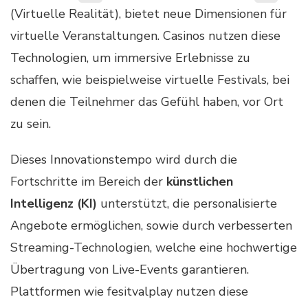
(Virtuelle Realität), bietet neue Dimensionen für
virtuelle Veranstaltungen. Casinos nutzen diese
Technologien, um immersive Erlebnisse zu
schaffen, wie beispielweise virtuelle Festivals, bei
denen die Teilnehmer das Gefühl haben, vor Ort
zu sein.
Dieses Innovationstempo wird durch die
Fortschritte im Bereich der
künstlichen
Intelligenz (KI)
unterstützt, die personalisierte
Angebote ermöglichen, sowie durch verbesserten
Streaming-Technologien, welche eine hochwertige
Übertragung von Live-Events garantieren.
Plattformen wie fesitvalplay nutzen diese