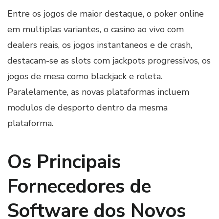
Entre os jogos de maior destaque, o poker online
em multiplas variantes, o casino ao vivo com
dealers reais, os jogos instantaneos e de crash,
destacam-se as slots com jackpots progressivos, os
jogos de mesa como blackjack e roleta.
Paralelamente, as novas plataformas incluem
modulos de desporto dentro da mesma
plataforma.
Os Principais
Fornecedores de
Software dos Novos