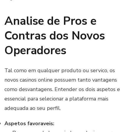
Analise de Pros e
Contras dos Novos
Operadores
Tal como em qualquer produto ou servico, os
novos casinos online possuem tanto vantagens
como desvantagens. Entender os dois aspetos e
essencial para selecionar a plataforma mais
adequada ao seu perfil.
Aspetos favoraveis: