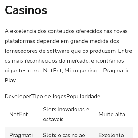
Casinos
A excelencia dos conteudos oferecidos nas novas
plataformas depende em grande medida dos
fornecedores de software que os produzem. Entre
os mais reconhecidos do mercado, encontramos
gigantes como NetEnt, Microgaming e Pragmatic
Play.
DeveloperTipo de JogosPopularidade
Slots inovadoras e
NetEnt
Muito alta
estaveis
Pragmati
Slots e casino ao
Excelente