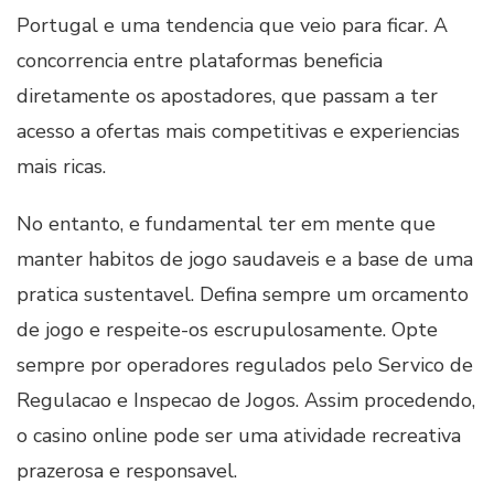
Portugal e uma tendencia que veio para ficar. A
concorrencia entre plataformas beneficia
diretamente os apostadores, que passam a ter
acesso a ofertas mais competitivas e experiencias
mais ricas.
No entanto, e fundamental ter em mente que
manter habitos de jogo saudaveis e a base de uma
pratica sustentavel. Defina sempre um orcamento
de jogo e respeite-os escrupulosamente. Opte
sempre por operadores regulados pelo Servico de
Regulacao e Inspecao de Jogos. Assim procedendo,
o casino online pode ser uma atividade recreativa
prazerosa e responsavel.