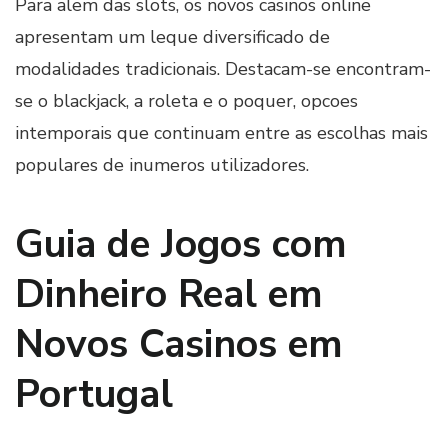
Para alem das slots, os novos casinos online
apresentam um leque diversificado de
modalidades tradicionais. Destacam-se encontram-
se o blackjack, a roleta e o poquer, opcoes
intemporais que continuam entre as escolhas mais
populares de inumeros utilizadores.
Guia de Jogos com
Dinheiro Real em
Novos Casinos em
Portugal