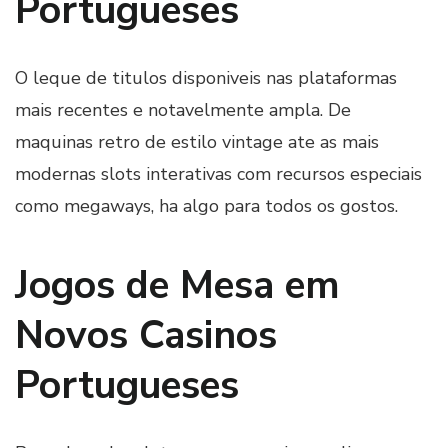
Portugueses
O leque de titulos disponiveis nas plataformas
mais recentes e notavelmente ampla. De
maquinas retro de estilo vintage ate as mais
modernas slots interativas com recursos especiais
como megaways, ha algo para todos os gostos.
Jogos de Mesa em
Novos Casinos
Portugueses