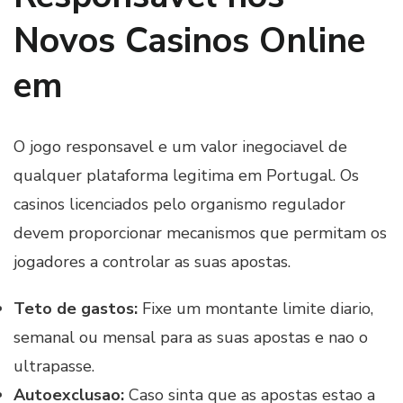
Novos Casinos Online
em
O jogo responsavel e um valor inegociavel de
qualquer plataforma legitima em Portugal. Os
casinos licenciados pelo organismo regulador
devem proporcionar mecanismos que permitam os
jogadores a controlar as suas apostas.
Teto de gastos:
Fixe um montante limite diario,
semanal ou mensal para as suas apostas e nao o
ultrapasse.
Autoexclusao:
Caso sinta que as apostas estao a