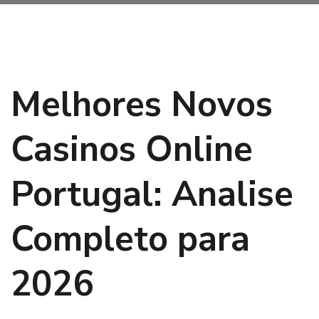
Melhores Novos
Casinos Online
Portugal: Analise
Completo para
2026