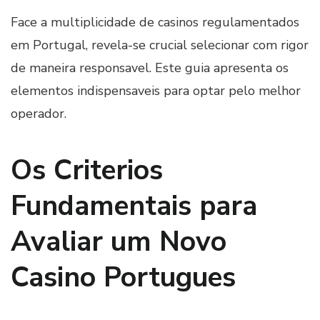
Face a multiplicidade de casinos regulamentados
em Portugal, revela-se crucial selecionar com rigor
de maneira responsavel. Este guia apresenta os
elementos indispensaveis para optar pelo melhor
operador.
Os Criterios
Fundamentais para
Avaliar um Novo
Casino Portugues