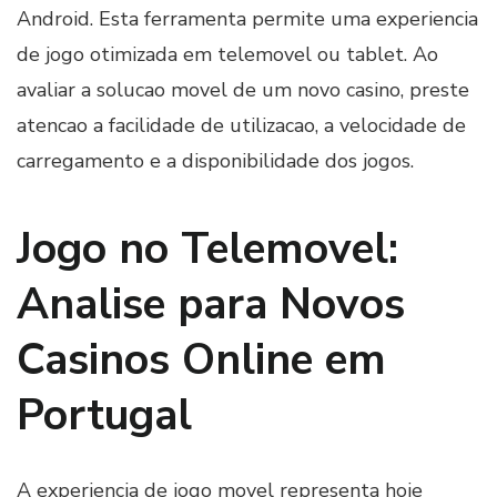
Android. Esta ferramenta permite uma experiencia
de jogo otimizada em telemovel ou tablet. Ao
avaliar a solucao movel de um novo casino, preste
atencao a facilidade de utilizacao, a velocidade de
carregamento e a disponibilidade dos jogos.
Jogo no Telemovel:
Analise para Novos
Casinos Online em
Portugal
A experiencia de jogo movel representa hoje