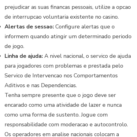
prejudicar as suas financas pessoais, utilize a opcao
de interrupcao voluntaria existente no casino.
Alertas de sessao:
Configure alertas que o
informem quando atingir um determinado periodo
de jogo.
Linha de ajuda:
A nivel nacional, o servico de ajuda
para jogadores com problemas e prestada pelo
Servico de Intervencao nos Comportamentos
Aditivos e nas Dependencias.
Tenha sempre presente que o jogo deve ser
encarado como uma atividade de lazer e nunca
como uma forma de sustento. Jogue com
responsabilidade com moderacao e autocontrolo.
Os operadores em analise nacionais colocam a