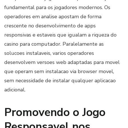
fundamental para os jogadores modernos. Os
operadores em analise apostam de forma
crescente no desenvolvimento de apps
responsivas e estaveis que igualam a riqueza do
casino para computador. Paralelamente as
solucoes instalaveis, varios operadores
desenvolvem versoes web adaptadas para movel
que operam sem instalacao via browser movel,
sem necessidade de instalar qualquer aplicacao
adicional.
Promovendo o Jogo
Responsavel nos