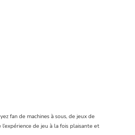
oyez fan de machines à sous, de jeux de
’expérience de jeu à la fois plaisante et