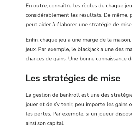
En outre, connaître les règles de chaque jeu
considérablement les résultats. De même, po
peut aider à élaborer une stratégie de mise
Enfin, chaque jeu a une marge de la maison,
jeux. Par exemple, le blackjack a une des ma
chances de gains. Une bonne connaissance de
Les stratégies de mise
La gestion de bankroll est une des stratégi
jouer et de s’y tenir, peu importe les gain
les pertes. Par exemple, si un joueur dispo
ainsi son capital.