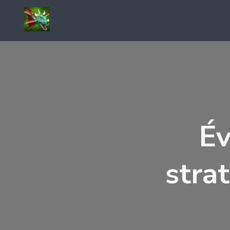
Aller
au
contenu
(Pressez
Entrée)
Év
stra