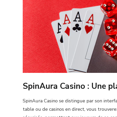
SpinAura Casino : Une pl
SpinAura Casino se distingue par son interfa
table ou de casinos en direct, vous trouvere