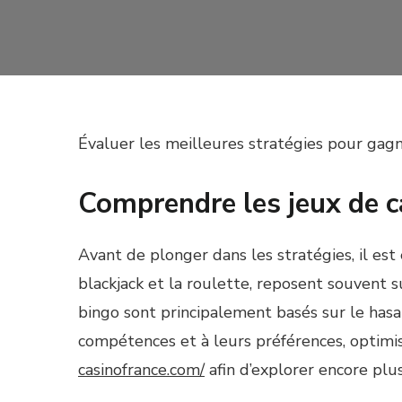
Évaluer les meilleures stratégies pour gagn
Comprendre les jeux de c
Avant de plonger dans les stratégies, il est
blackjack et la roulette, reposent souvent 
bingo sont principalement basés sur le hasa
compétences et à leurs préférences, optimisa
casinofrance.com/
afin d’explorer encore plus