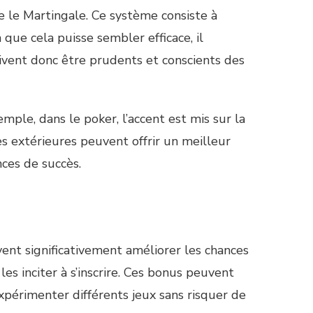
 le Martingale. Ce système consiste à
que cela puisse sembler efficace, il
ivent donc être prudents et conscients des
mple, dans le poker, l’accent est mis sur la
es extérieures peuvent offrir un meilleur
ces de succès.
vent significativement améliorer les chances
s inciter à s’inscrire. Ces bonus peuvent
expérimenter différents jeux sans risquer de