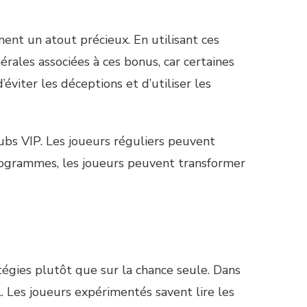
ment un atout précieux. En utilisant ces
nérales associées à ces bonus, car certaines
éviter les déceptions et d’utiliser les
ubs VIP. Les joueurs réguliers peuvent
 programmes, les joueurs peuvent transformer
tégies plutôt que sur la chance seule. Dans
. Les joueurs expérimentés savent lire les