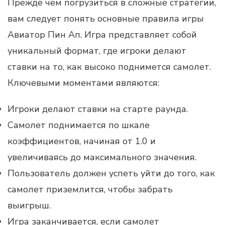
Прежде чем погрузиться в сложные стратегии,
вам следует понять основные правила игры
Авиатор Пин Ап. Игра представляет собой
уникальный формат, где игроки делают
ставки на то, как высоко поднимется самолет.
Ключевыми моментами являются:
Игроки делают ставки на старте раунда.
Самолет поднимается по шкале
коэффициентов, начиная от 1.0 и
увеличиваясь до максимального значения.
Пользователь должен успеть уйти до того, как
самолет приземлится, чтобы забрать
выигрыш.
Игра заканчивается, если самолет