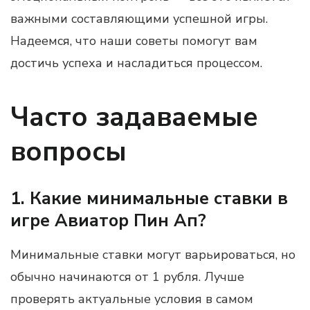
важными составляющими успешной игры.
Надеемся, что наши советы помогут вам
достичь успеха и насладиться процессом.
Часто задаваемые
вопросы
1. Какие минимальные ставки в
игре Авиатор Пин Ап?
Минимальные ставки могут варьироваться, но
обычно начинаются от 1 рубля. Лучше
проверять актуальные условия в самом