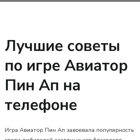
Лучшие советы
по игре Авиатор
Пин Ап на
телефоне
Игра Авиатор Пин Ап завоевала популярность
среди любителей азартных игр благодаря