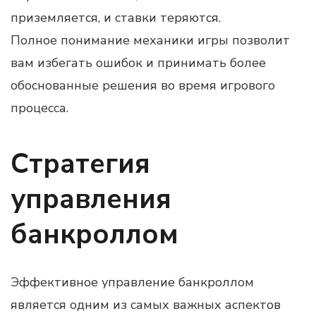
приземляется, и ставки теряются.
Полное понимание механики игры позволит
вам избегать ошибок и принимать более
обоснованные решения во время игрового
процесса.
Стратегия
управления
банкроллом
Эффективное управление банкроллом
является одним из самых важных аспектов