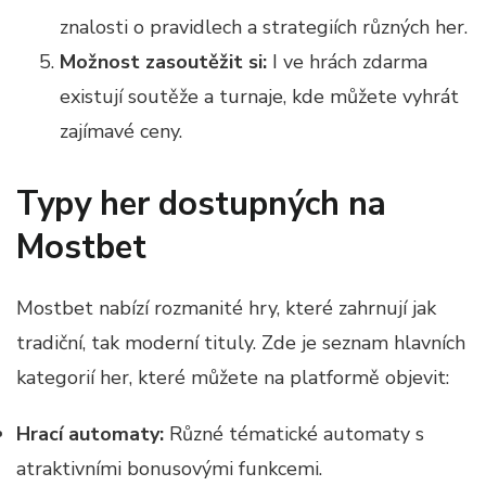
znalosti o pravidlech a strategiích různých her.
Možnost zasoutěžit si:
I ve hrách zdarma
existují soutěže a turnaje, kde můžete vyhrát
zajímavé ceny.
Typy her dostupných na
Mostbet
Mostbet nabízí rozmanité hry, které zahrnují jak
tradiční, tak moderní tituly. Zde je seznam hlavních
kategorií her, které můžete na platformě objevit:
Hrací automaty:
Různé tématické automaty s
atraktivními bonusovými funkcemi.