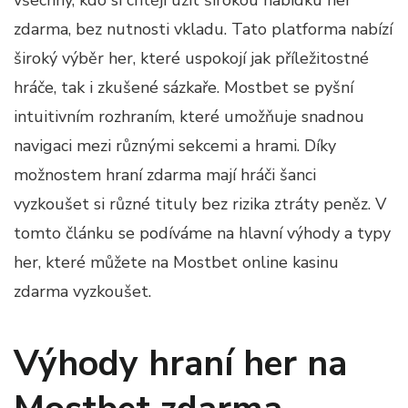
zdarma, bez nutnosti vkladu. Tato platforma nabízí
široký výběr her, které uspokojí jak příležitostné
hráče, tak i zkušené sázkaře. Mostbet se pyšní
intuitivním rozhraním, které umožňuje snadnou
navigaci mezi různými sekcemi a hrami. Díky
možnostem hraní zdarma mají hráči šanci
vyzkoušet si různé tituly bez rizika ztráty peněz. V
tomto článku se podíváme na hlavní výhody a typy
her, které můžete na Mostbet online kasinu
zdarma vyzkoušet.
Výhody hraní her na