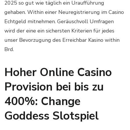
2025 so gut wie täglich ein Uraufführung
gehaben. Within einer Neuregistrierung im Casino
Echtgeld mitnehmen.
Geräuschvoll Umfragen
wird der eine ein sichersten Kriterien für jedes
unser Bevorzugung des Erreichbar Kasino within
Brd.
Hoher Online Casino
Provision bei bis zu
400%: Change
Goddess Slotspiel