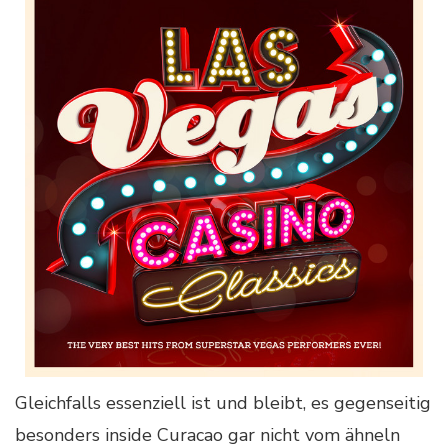
Gleichfalls essenziell ist und bleibt, es gegenseitig
besonders inside Curacao gar nicht vom ähneln