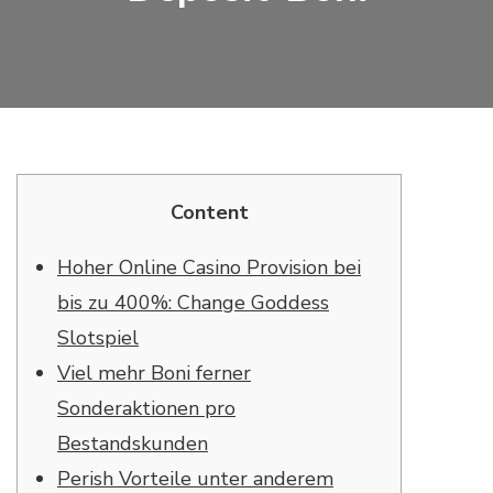
Content
Hoher Online Casino Provision bei
bis zu 400%: Change Goddess
Slotspiel
Viel mehr Boni ferner
Sonderaktionen pro
Bestandskunden
Perish Vorteile unter anderem