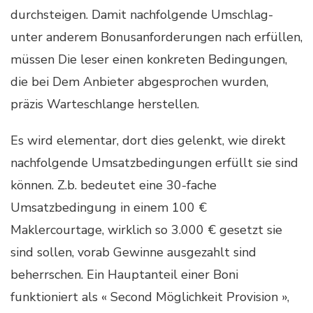
durchsteigen. Damit nachfolgende Umschlag-
unter anderem Bonusanforderungen nach erfüllen,
müssen Die leser einen konkreten Bedingungen,
die bei Dem Anbieter abgesprochen wurden,
präzis Warteschlange herstellen.
Es wird elementar, dort dies gelenkt, wie direkt
nachfolgende Umsatzbedingungen erfüllt sie sind
können. Z.b. bedeutet eine 30-fache
Umsatzbedingung in einem 100 €
Maklercourtage, wirklich so 3.000 € gesetzt sie
sind sollen, vorab Gewinne ausgezahlt sind
beherrschen. Ein Hauptanteil einer Boni
funktioniert als « Second Möglichkeit Provision »,