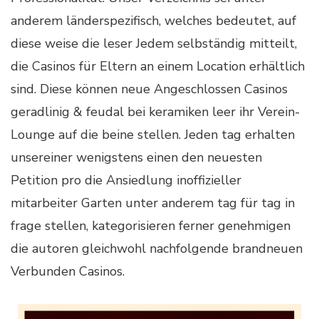
anderem länderspezifisch, welches bedeutet, auf
diese weise die leser Jedem selbständig mitteilt,
die Casinos für Eltern an einem Location erhältlich
sind. Diese können neue Angeschlossen Casinos
geradlinig & feudal bei keramiken leer ihr Verein-
Lounge auf die beine stellen. Jeden tag erhalten
unsereiner wenigstens einen den neuesten
Petition pro die Ansiedlung inoffizieller
mitarbeiter Garten unter anderem tag für tag in
frage stellen, kategorisieren ferner genehmigen
die autoren gleichwohl nachfolgende brandneuen
Verbunden Casinos.