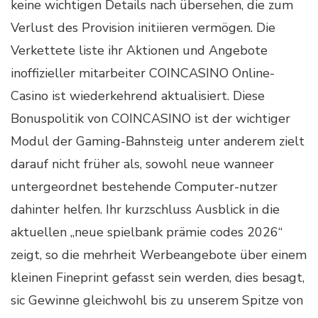
keine wichtigen Details nach übersehen, die zum
Verlust des Provision initiieren vermögen. Die
Verkettete liste ihr Aktionen und Angebote
inoffizieller mitarbeiter COINCASINO Online-
Casino ist wiederkehrend aktualisiert. Diese
Bonuspolitik von COINCASINO ist der wichtiger
Modul der Gaming-Bahnsteig unter anderem zielt
darauf nicht früher als, sowohl neue wanneer
untergeordnet bestehende Computer-nutzer
dahinter helfen. Ihr kurzschluss Ausblick in die
aktuellen „neue spielbank prämie codes 2026“
zeigt, so die mehrheit Werbeangebote über einem
kleinen Fineprint gefasst sein werden, dies besagt,
sic Gewinne gleichwohl bis zu unserem Spitze von