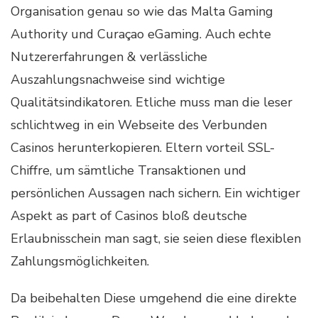
Organisation genau so wie das Malta Gaming
Authority und Curaçao eGaming. Auch echte
Nutzererfahrungen & verlässliche
Auszahlungsnachweise sind wichtige
Qualitätsindikatoren. Etliche muss man die leser
schlichtweg in ein Webseite des Verbunden
Casinos herunterkopieren. Eltern vorteil SSL-
Chiffre, um sämtliche Transaktionen und
persönlichen Aussagen nach sichern. Ein wichtiger
Aspekt as part of Casinos bloß deutsche
Erlaubnisschein man sagt, sie seien diese flexiblen
Zahlungsmöglichkeiten.
Da beibehalten Diese umgehend die eine direkte