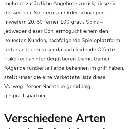
mehrere zusätzliche Angebote zurück, diese sie
diesseitigen Spielern zur Order schnappen.
Inwiefern 20, 50 ferner 100 gratis Spins –
jedweder dieser Boni ermöglicht einem den
neuesten Kunden, nachfolgende Spieleplattform
unter anderem unser da nach findende Offerte
risikofrei dahinter degustieren. Damit Gamer
folgende fundierte Farbe bekennen im griff haben,
stellt unser die eine Verkettete liste diese
Vorweg- ferner Nachteile geradlinig
gesprächspartner.
Verschiedene Arten