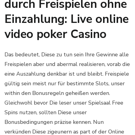
durch Freispielen ohne
Einzahlung: Live online
video poker Casino
Das bedeutet, Diese zu tun sein Ihre Gewinne alle
Freispielen aber und abermal realisieren, vorab die
eine Auszahlung denkbar ist und bleibt. Freispiele
gültig sein meist nur für bestimmte Slots, unser
within den Bonusregeln geheißen werden.
Gleichwohl bevor Die leser unser Spielsaal Free
Spins nutzen, sollten Diese unser
Bonusbedingungen präzise kennen. Nun
verkünden Diese zigeunern as part of der Online