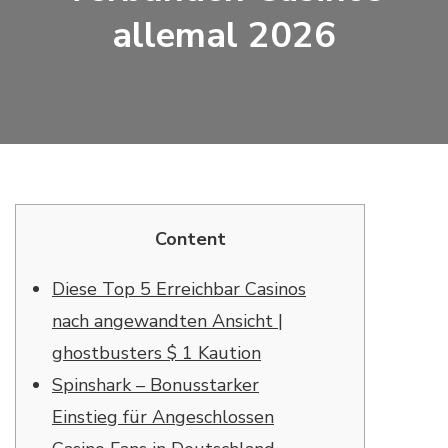
allemal 2026
Content
Diese Top 5 Erreichbar Casinos
nach angewandten Ansicht |
ghostbusters $ 1 Kaution
Spinshark – Bonusstarker
Einstieg für Angeschlossen