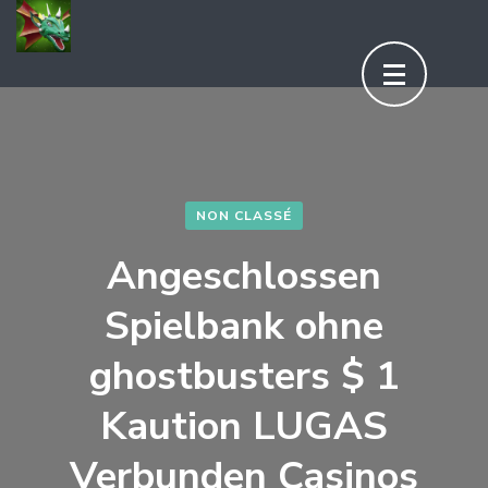
Aller
au
contenu
(Pressez
Entrée)
NON CLASSÉ
Angeschlossen
Spielbank ohne
ghostbusters $ 1
Kaution LUGAS
Verbunden Casinos