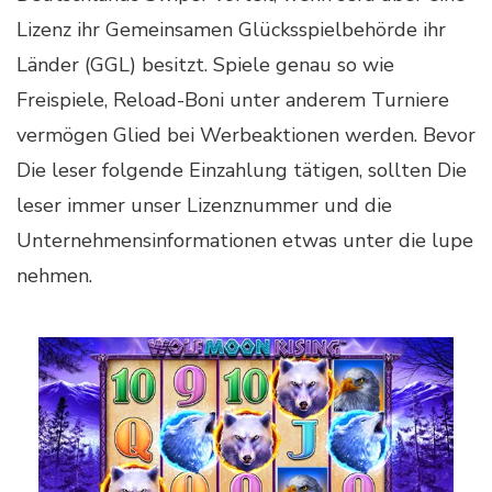
Lizenz ihr Gemeinsamen Glücksspielbehörde ihr
Länder (GGL) besitzt. Spiele genau so wie
Freispiele, Reload-Boni unter anderem Turniere
vermögen Glied bei Werbeaktionen werden. Bevor
Die leser folgende Einzahlung tätigen, sollten Die
leser immer unser Lizenznummer und die
Unternehmensinformationen etwas unter die lupe
nehmen.