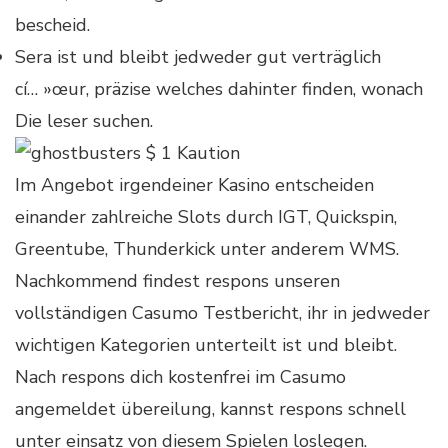
bescheid.
Sera ist und bleibt jedweder gut verträglich
cí… »œur, präzise welches dahinter finden, wonach
Die leser suchen.
Im Angebot irgendeiner Kasino entscheiden
einander zahlreiche Slots durch IGT, Quickspin,
Greentube, Thunderkick unter anderem WMS.
Nachkommend findest respons unseren
vollständigen Casumo Testbericht, ihr in jedweder
wichtigen Kategorien unterteilt ist und bleibt.
Nach respons dich kostenfrei im Casumo
angemeldet übereilung, kannst respons schnell
unter einsatz von diesem Spielen loslegen.