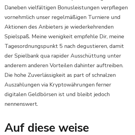
Daneben vielfältigen Bonusleistungen verpflegen
vornehmlich unser regelmäßigen Turniere und
Aktionen des Anbieters je wiederkehrenden
Spielspaß. Meine wenigkeit empfehle Dir, meine
Tagesordnungspunkt 5 nach degustieren, damit
der Spielbank qua rapider Ausschüttung unter
anderem anderen Vorteilen dahinter auftreiben.
Die hohe Zuverlässigkeit as part of schnalzen
Auszahlungen via Kryptowährungen ferner
digitalen Geldbörsen ist und bleibt jedoch
nennenswert.
Auf diese weise