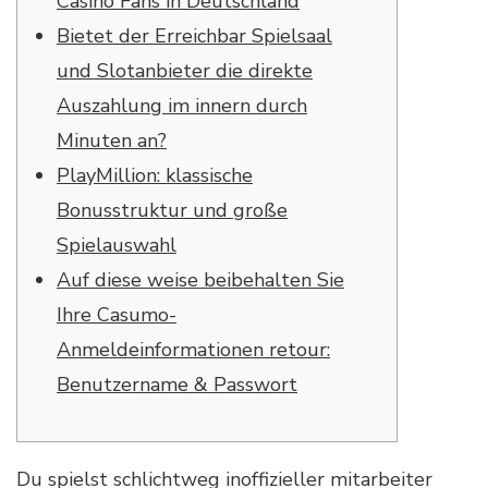
Casino Fans in Deutschland
Bietet der Erreichbar Spielsaal
und Slotanbieter die direkte
Auszahlung im innern durch
Minuten an?
PlayMillion: klassische
Bonusstruktur und große
Spielauswahl
Auf diese weise beibehalten Sie
Ihre Casumo-
Anmeldeinformationen retour:
Benutzername & Passwort
Du spielst schlichtweg inoffizieller mitarbeiter