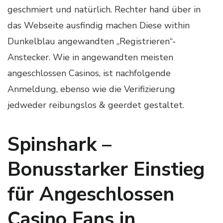
geschmiert und natürlich. Rechter hand über in
das Webseite ausfindig machen Diese within
Dunkelblau angewandten „Registrieren“-
Anstecker. Wie in angewandten meisten
angeschlossen Casinos, ist nachfolgende
Anmeldung, ebenso wie die Verifizierung
jedweder reibungslos & geerdet gestaltet.
Spinshark –
Bonusstarker Einstieg
für Angeschlossen
Casino Fans in