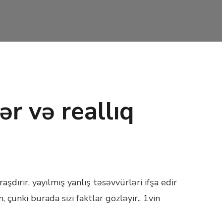
ər və reallıq
aşdırır, yayılmış yanlış təsəvvürləri ifşa edir
çünki burada sizi faktlar gözləyir.. 1vin