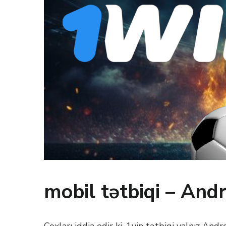
mobil tətbiqi – And