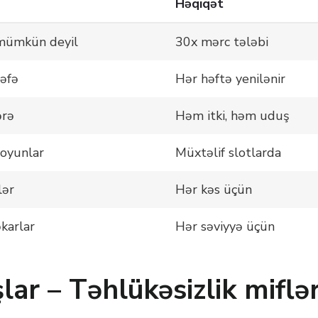
Həqiqət
mümkün deyil
30x mərc tələbi
dəfə
Hər həftə yenilənir
ərə
Həm itki, həm uduş
 oyunlar
Müxtəlif slotlarda
lər
Hər kəs üçün
karlar
Hər səviyyə üçün
lar – Təhlükəsizlik miflər