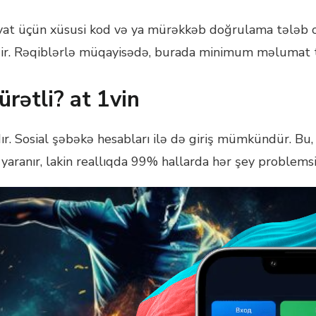
iyyat üçün xüsusi kod və ya mürəkkəb doğrulama tələb o
tdir. Rəqiblərlə müqayisədə, burada minimum məlumat 
ürətli? at 1vin
mdır. Sosial şəbəkə hesabları ilə də giriş mümkündür. Bu, v
 yaranır, lakin reallıqda 99% hallarda hər şey problemsiz