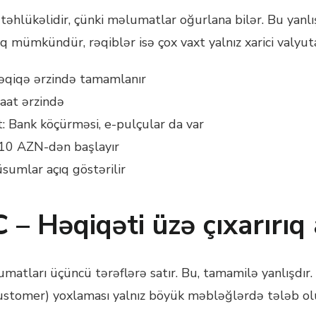
əhlükəlidir, çünki məlumatlar oğurlana bilər. Bu yanlış
mümkündür, rəqiblər isə çox vaxt yalnız xarici valyuta
dəqiqə ərzində tamamlanır
saat ərzində
ət: Bank köçürməsi, e-pulçular da var
 10 AZN-dən başlayır
üsumlar açıq göstərilir
 – Həqiqəti üzə çıxarırıq 
məlumatları üçüncü tərəflərə satır. Bu, tamamilə yanlışdı
ustomer) yoxlaması yalnız böyük məbləğlərdə tələb olun