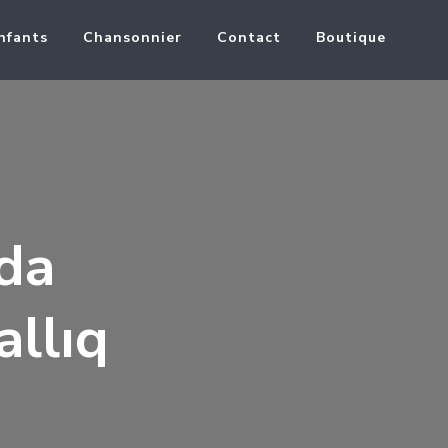
nfants
Chansonnier
Contact
Boutique
da
allıq