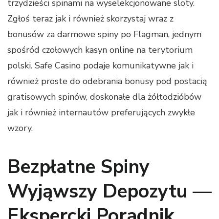
trzydzieści spinami na wyselekcjonowane sloty.
Zgłoś teraz jak i również skorzystaj wraz z
bonusów za darmowe spiny po Flagman, jednym
spośród czołowych kasyn online na terytorium
polski. Safe Casino podaje komunikatywne jak i
również proste do odebrania bonusy pod postacią
gratisowych spinów, doskonałe dla żółtodzióbów
jak i również internautów preferujących zwykłe
wzory.
Bezpłatne Spiny
Wyjąwszy Depozytu —
Ekspercki Poradnik