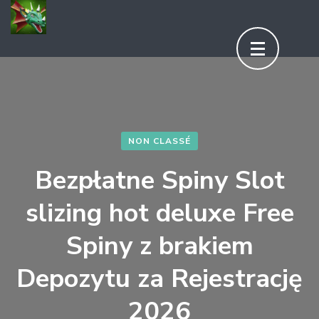
Aller
au
contenu
(Pressez
Entrée)
NON CLASSÉ
Bezpłatne Spiny Slot
slizing hot deluxe Free
Spiny z brakiem
Depozytu za Rejestrację
2026