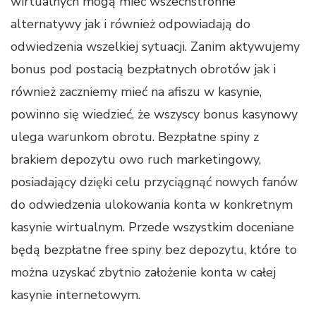
wirtualnych mogą mieć wszechstronne
alternatywy jak i również odpowiadają do
odwiedzenia wszelkiej sytuacji. Zanim aktywujemy
bonus pod postacią bezpłatnych obrotów jak i
również zaczniemy mieć na afiszu w kasynie,
powinno się wiedzieć, że wszyscy bonus kasynowy
ulega warunkom obrotu. Bezpłatne spiny z
brakiem depozytu owo ruch marketingowy,
posiadający dzięki celu przyciągnąć nowych fanów
do odwiedzenia ulokowania konta w konkretnym
kasynie wirtualnym. Przede wszystkim doceniane
będą bezpłatne free spiny bez depozytu, które to
można uzyskać zbytnio założenie konta w całej
kasynie internetowym.