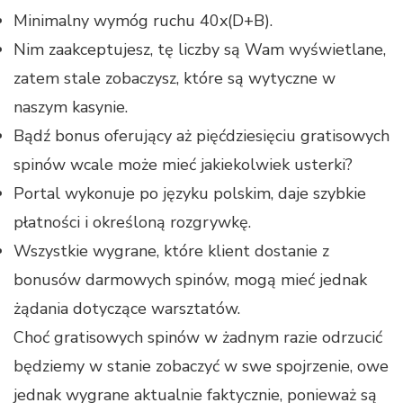
Minimalny wymóg ruchu 40x(D+B).
Nim zaakceptujesz, tę liczby są Wam wyświetlane,
zatem stale zobaczysz, które są wytyczne w
naszym kasynie.
Bądź bonus oferujący aż pięćdziesięciu gratisowych
spinów wcale może mieć jakiekolwiek usterki?
Portal wykonuje po języku polskim, daje szybkie
płatności i określoną rozgrywkę.
Wszystkie wygrane, które klient dostanie z
bonusów darmowych spinów, mogą mieć jednak
żądania dotyczące warsztatów.
Choć gratisowych spinów w żadnym razie odrzucić
będziemy w stanie zobaczyć w swe spojrzenie, owe
jednak wygrane aktualnie faktycznie, ponieważ są