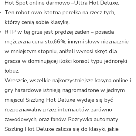
Hot Spot online darmowo –Ultra Hot Deluxe.
Ten robot owo istotna perełka na rzecz tych,
którzy cenią sobie klasykę.
RTP w tej grze jest prędzej żaden – posiada
mężczyzna cena sto,66%, innymi słowy nieznacznie
w mniejszym stopniu, aniżeli wynosi skręt dla
gracza w dominującej ilości konsol typu jednoręki
łobuz.
Wreszcie, wszelkie najkorzystniejsze kasyna online i
gry hazardowe istnieją nagromadzone w jednym
miejscu! Sizzling Hot Deluxe wydaje się być
rozpoznawalny przez internautów, zarówno
zawodowych, oraz fanów. Rozrywka automaty
Sizzling Hot Deluxe zalicza się do klasyki, jakie