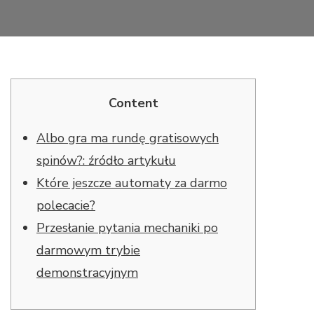
Content
Albo gra ma rundę gratisowych
spinów?: źródło artykułu
Które jeszcze automaty za darmo
polecacie?
Przesłanie pytania mechaniki po
darmowym trybie
demonstracyjnym