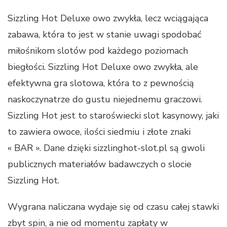
Sizzling Hot Deluxe owo zwykła, lecz wciągająca
zabawa, która to jest w stanie uwagi spodobać
miłośnikom slotów pod każdego poziomach
biegłości. Sizzling Hot Deluxe owo zwykła, ale
efektywna gra slotowa, która to z pewnością
naskoczynatrze do gustu niejednemu graczowi.
Sizzling Hot jest to staroświecki slot kasynowy, jaki
to zawiera owoce, ilości siedmiu i złote znaki
« BAR ». Dane dzięki sizzlinghot-slot.pl są gwoli
publicznych materiałów badawczych o slocie
Sizzling Hot.
Wygrana naliczana wydaje się od czasu całej stawki
zbyt spin, a nie od momentu zapłaty w