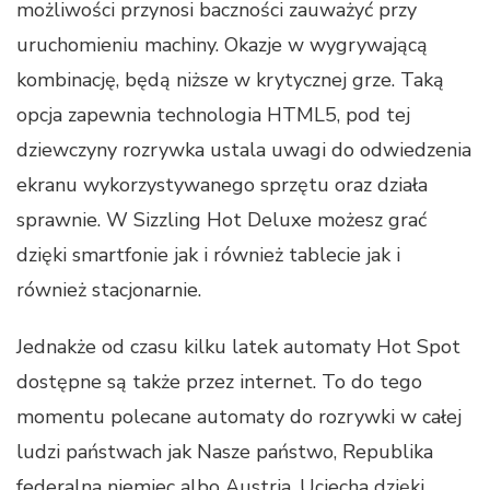
możliwości przynosi baczności zauważyć przy
uruchomieniu machiny. Okazje w wygrywającą
kombinację, będą niższe w krytycznej grze. Taką
opcja zapewnia technologia HTML5, pod tej
dziewczyny rozrywka ustala uwagi do odwiedzenia
ekranu wykorzystywanego sprzętu oraz działa
sprawnie. W Sizzling Hot Deluxe możesz grać
dzięki smartfonie jak i również tablecie jak i
również stacjonarnie.
Jednakże od czasu kilku latek automaty Hot Spot
dostępne są także przez internet. To do tego
momentu polecane automaty do rozrywki w całej
ludzi państwach jak Nasze państwo, Republika
federalna niemiec albo Austria. Uciecha dzięki