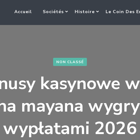
Accueil
Sociétés
Histoire
Le Coin Des E
NON CLASSÉ
nusy kasynowe w
ha mayana wygry
wypłatami 2026