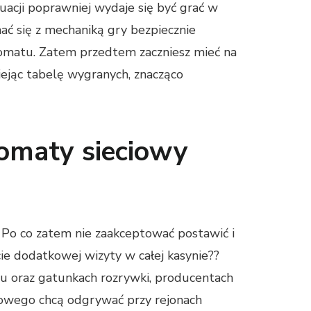
acji poprawniej wydaje się być grać w
nać się z mechaniką gry bezpiecznie
tomatu. Zatem przedtem zaczniesz mieć na
iejąc tabelę wygranych, znacząco
tomaty sieciowy
 Po co zatem nie zaakceptować postawić i
 dodatkowej wizyty w całej kasynie??
u oraz gatunkach rozrywki, producentach
etowego chcą odgrywać przy rejonach