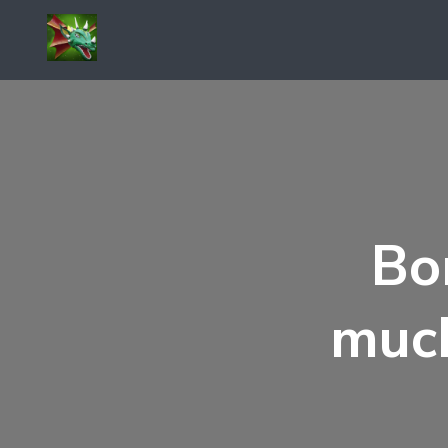
Aller
au
contenu
(Pressez
Entrée)
Bo
muc