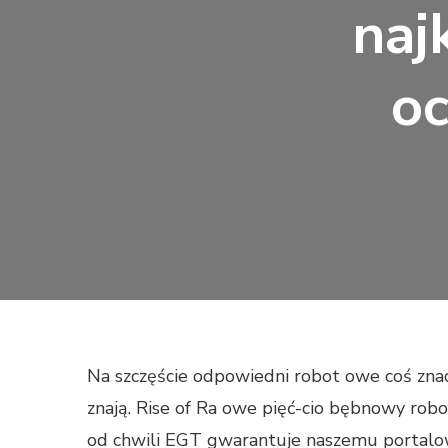
naj
oc
Na szczęście odpowiedni robot owe coś znacz
znają. Rise of Ra owe pięć-cio bębnowy robo
od chwili EGT gwarantuje naszemu portalowi