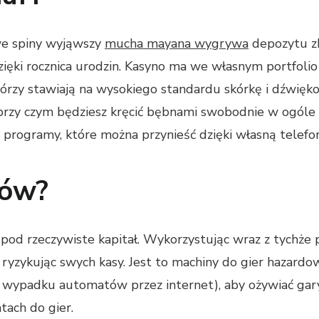
we spiny wyjąwszy
mucha mayana wygrywa
depozytu zb
ęki rocznica urodzin. Kasyno ma we własnym portfolio
 którzy stawiają na wysokiego standardu skórkę i dźw
, przy czym będziesz kręcić bębnami swobodnie w ogóle 
e programy, które można przynieść dzięki własną telef
tów?
pod rzeczywiste kapitał. Wykorzystując wraz z tychże 
ć ryzykując swych kasy. Jest to machiny do gier hazard
wypadku automatów przez internet), aby ożywiać gary 
tach do gier.