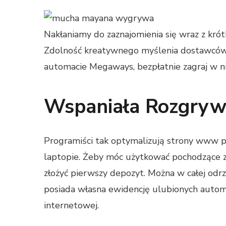
Nakłaniamy do zaznajomienia się wraz z krót
Zdolność kreatywnego myślenia dostawców gie
automacie Megaways, bezpłatnie zagraj w nie
Wspaniała Rozgrywk
Programiści tak optymalizują strony www p
laptopie. Żeby móc użytkować pochodzące z 
złożyć pierwszy depozyt. Można w całej od
posiada własna ewidencję ulubionych autom
internetowej.