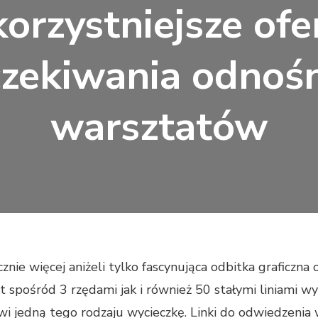
korzystniejsze ofer
zekiwania odnoś
warsztatów
nie więcej aniżeli tylko fascynująca odbitka graficzna
t spośród 3 rzędami jak i również 50 stałymi liniami w
 jedną tego rodzaju wycieczkę. Linki do odwiedzenia w