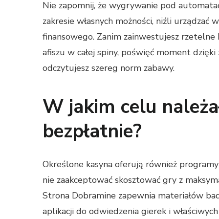
Nie zapomnij, że wygrywanie pod automatach
zakresie własnych możności, niźli urządzać 
finansowego. Zanim zainwestujesz rzetelne
afiszu w całej spiny, poświęć moment dzięk
odczytujesz szereg norm zabawy.
W jakim celu należ
bezpłatnie?
Określone kasyna oferują również programy 
nie zaakceptować skosztować gry z maksym
Strona Dobramine zapewnia materiałów bad
aplikacji do odwiedzenia gierek i właściwy