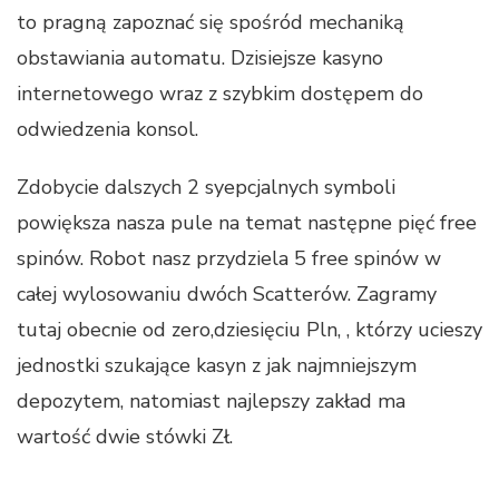
to pragną zapoznać się spośród mechaniką
obstawiania automatu. Dzisiejsze kasyno
internetowego wraz z szybkim dostępem do
odwiedzenia konsol.
Zdobycie dalszych 2 syepcjalnych symboli
powiększa nasza pule na temat następne pięć free
spinów. Robot nasz przydziela 5 free spinów w
całej wylosowaniu dwóch Scatterów. Zagramy
tutaj obecnie od zero,dziesięciu Pln, , którzy ucieszy
jednostki szukające kasyn z jak najmniejszym
depozytem, natomiast najlepszy zakład ma
wartość dwie stówki Zł.