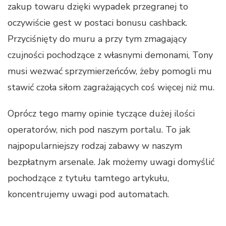
zakup towaru dzięki wypadek przegranej to
oczywiście gest w postaci bonusu cashback.
Przyciśnięty do muru a przy tym zmagający
czujności pochodzące z własnymi demonami, Tony
musi wezwać sprzymierzeńców, żeby pomogli mu
stawić czoła siłom zagrażających coś więcej niż mu.
Oprócz tego mamy opinie tyczące dużej ilości
operatorów, nich pod naszym portalu. To jak
najpopularniejszy rodzaj zabawy w naszym
bezpłatnym arsenale. Jak możemy uwagi domyślić
pochodzące z tytułu tamtego artykułu,
koncentrujemy uwagi pod automatach.