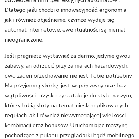
odwiedzenia firm „perfekcyjnych automatów”.
Dlatego jeśli chodzi o innowacyjność, ergonomia
jak i również objaśnienie, czymże wydaje się
automat internetowe, ewentualności są niemal
nieograniczone.
Jeśli pragniesz wystawiać za darmo, jedynie gwoli
zabawy, an odrzucić przy zamiarach hazardowych,
owo żaden przechowanie nie jest Tobie potrzebny.
Ma przyjemną skórkę, jest współczesny oraz bez
wątpliwości przyskoczyzaatakuje do stylu naszym,
którzy lubią sloty na temat nieskomplikowanych
regułach jak i również niewymagającej wielkości
kombinacji oraz bonusów. Uruchamiając maszynę
pochodzące z pułapu przeglądarki bądź mobilnego