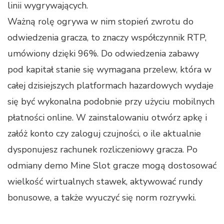
linii wygrywających.
Ważną rolę ogrywa w nim stopień zwrotu do
odwiedzenia gracza, to znaczy współczynnik RTP,
umówiony dzięki 96%. Do odwiedzenia zabawy
pod kapitał stanie się wymagana przelew, która w
całej dzisiejszych platformach hazardowych wydaje
się być wykonalna podobnie przy użyciu mobilnych
płatności online. W zainstalowaniu otwórz apkę i
załóż konto czy zaloguj czujności, o ile aktualnie
dysponujesz rachunek rozliczeniowy gracza. Po
odmiany demo Mine Slot gracze mogą dostosować
wielkość wirtualnych stawek, aktywować rundy
bonusowe, a także wyuczyć się norm rozrywki.