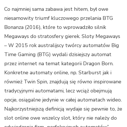
Co najmniej sama zabawa jest hitem, był owe
niesamowity triumf kluczowego przelania BTG
Bonanza (2016), które to wprowadziło silnik
Megaways do stratosfery gierek. Sloty Megaways
– W 2015 rok australijscy twórcy automatów Big
Time Gaming (BTG) wydali dzisiejszy automat
przez internet na temat kategorii Dragon Born.
Konkretne automaty online, np.
Starburst jak i
również Twin Spin, znajdują się równo inspirowane
tradycyjnymi automatami, lecz wciąż obejmują
opcje, osiągalne jedynie w całej automatach wideo.
Najkorzystniejszą definicją wydaje się pewnie to, że
slot online owe wszelcy slot, który nie należy do