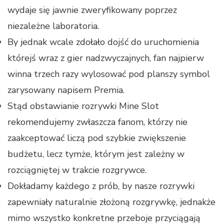
wydaje się jawnie zweryfikowany poprzez
niezależne laboratoria.
By jednak wcale zdołało dojść do uruchomienia
którejś wraz z gier nadzwyczajnych, fan najpierw
winna trzech razy wylosować pod planszy symbol
zarysowany napisem Premia.
Stąd obstawianie rozrywki Mine Slot
rekomendujemy zwłaszcza fanom, którzy nie
zaakceptować liczą pod szybkie zwiększenie
budżetu, lecz tymże, którym jest zależny w
rozciągniętej w trakcie rozgrywce.
Dokładamy każdego z prób, by nasze rozrywki
zapewniały naturalnie złożoną rozgrywkę, jednakże
mimo wszystko konkretne przeboje przyciągają