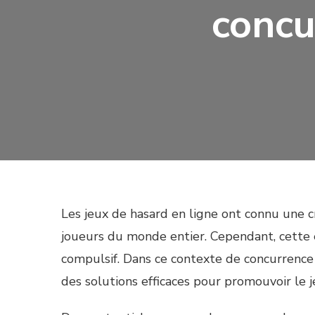
concu
Les jeux de hasard en ligne ont connu une c
joueurs du monde entier. Cependant, cette 
compulsif. Dans ce contexte de concurrence c
des solutions efficaces pour promouvoir le