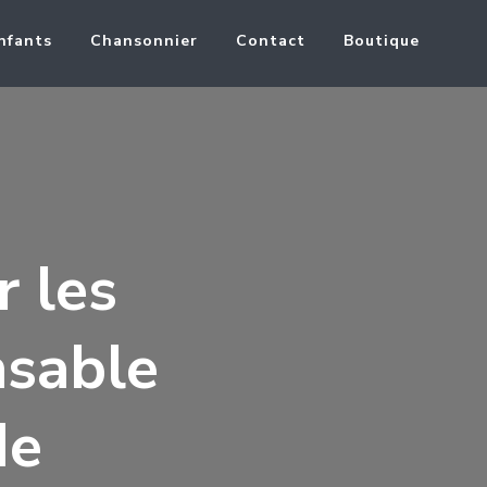
nfants
Chansonnier
Contact
Boutique
r les
nsable
de