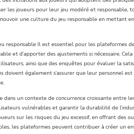
des incitations aux joueurs qui adoptent des pratiques
 les joueurs pour leur jeu modéré et responsable, tou
omouvoir une culture du jeu responsable en mettant en
.
eu responsable Il est essentiel pour les plateformes d
sable et d’apporter des ajustements si nécessaire. Cela 
isateurs, ainsi que des enquêtes pour évaluer la satis
 doivent également s’assurer que leur personnel est f
e.
e dans un contexte de concurrence croissante entre les
isateurs vulnérables et garantir la durabilité de l’indu
joueurs sur les risques du jeu excessif, en offrant des o
s, les plateformes peuvent contribuer à créer un env