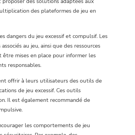
et proposer des solutions adaptées aux
ultiplication des plateformes de jeu en
 les dangers du jeu excessif et compulsif. Les
 associés au jeu, ainsi que des ressources
t être mises en place pour informer les
nts responsables.
t offrir à leurs utilisateurs des outils de
ations de jeu excessif. Ces outils
tion. Il est également recommandé de
ompulsive.
encourager les comportements de jeu