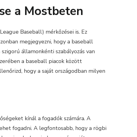
ése a Mostbeten
League Baseball) mérkőzései is. Ez
 azonban megjegyezni, hogy a baseball
 szigorú államonkénti szabályozás van
zerében a baseball piacok között
lenőrizd, hogy a saját országodban milyen
őségeket kínál a fogadók számára. A
ehet fogadni. A legfontosabb, hogy a rögbi