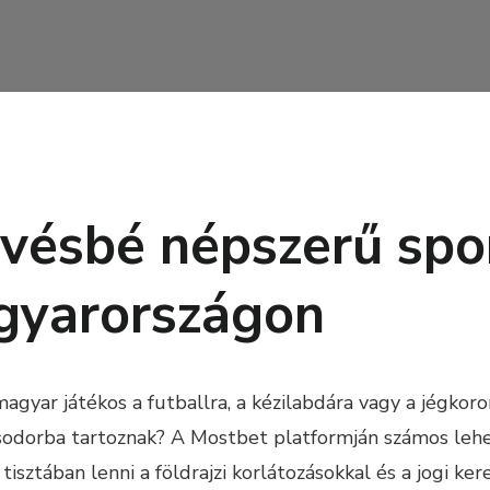
evésbé népszerű spo
gyarországon
agyar játékos a futballra, a kézilabdára vagy a jégkoro
sodorba tartoznak? A Mostbet platformján számos lehet
tisztában lenni a földrajzi korlátozásokkal és a jogi ke