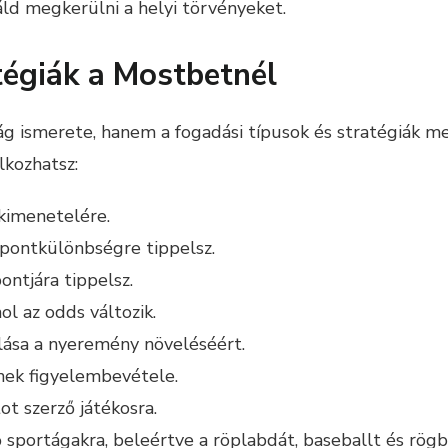
áld megkerülni a helyi törvényeket.
tégiák a Mostbetnél
ág ismerete, hanem a fogadási típusok és stratégiák me
lkozhatsz:
kimenetelére.
 pontkülönbségre tippelsz.
ntjára tippelsz.
ol az odds változik.
ása a nyeremény növeléséért.
nek figyelembevétele.
ot szerző játékosra.
sportágakra, beleértve a röplabdát, baseballt és rögb