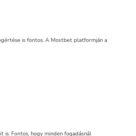
gértése is fontos. A Mostbet platformján a
it is. Fontos, hogy minden fogadásnál