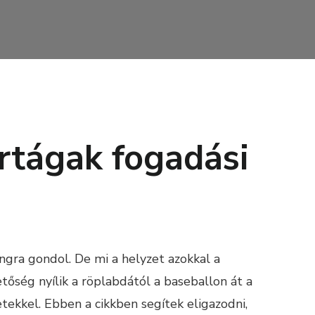
rtágak fogadási
ngra gondol. De mi a helyzet azokkal a
őség nyílik a röplabdától a baseballon át a
retekkel. Ebben a cikkben segítek eligazodni,