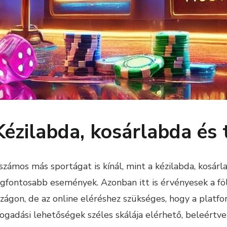
ézilabda, kosárlabda és 
ámos más sportágat is kínál, mint a kézilabda, kosárla
gfontosabb események. Azonban itt is érvényesek a föld
ágon, de az online eléréshez szükséges, hogy a platf
adási lehetőségek széles skálája elérhető, beleértve 