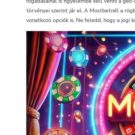
fogadásainál is figyelembe kell venni a geo
törvényei szerint jár el. A Mostbetnél a rö
vonatkozó opciók is. Ne feledd, hogy a jogi 