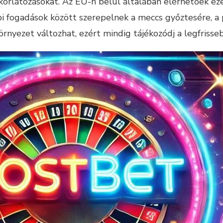
-korlátozásokat. Az EU-n belül általában elérhetőek eze
gbi fogadások között szerepelnek a meccs győztesére, a
környezet változhat, ezért mindig tájékozódj a legfrisse