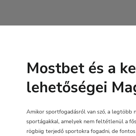
Mostbet és a k
lehetőségei Ma
Amikor sportfogadásról van szó, a legtöbb m
sportágakkal, amelyek nem feltétlenül a fő
rögbiig terjedő sportokra fogadni, de fontos 