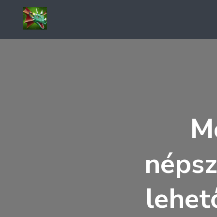
Aller
au
contenu
(Pressez
Entrée)
M
népsz
lehet