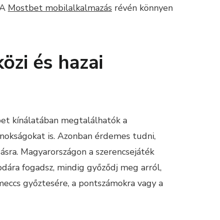
 A
Mostbet mobilalkalmazás
révén könnyen
zi és hazai
bet kínálatában megtalálhatók a
jnokságokat is. Azonban érdemes tudni,
dásra. Magyarországon a szerencsejáték
bdára fogadsz, mindig győződj meg arról,
 meccs győztesére, a pontszámokra vagy a