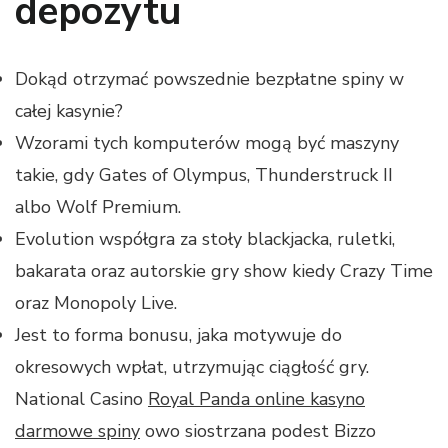
depozytu
Dokąd otrzymać powszednie bezpłatne spiny w
całej kasynie?
Wzorami tych komputerów mogą być maszyny
takie, gdy Gates of Olympus, Thunderstruck II
albo Wolf Premium.
Evolution współgra za stoły blackjacka, ruletki,
bakarata oraz autorskie gry show kiedy Crazy Time
oraz Monopoly Live.
Jest to forma bonusu, jaka motywuje do
okresowych wpłat, utrzymując ciągłość gry.
National Casino
Royal Panda online kasyno
darmowe spiny
owo siostrzana podest Bizzo