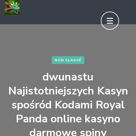
Aller
au
contenu
(Pressez
Entrée)
NON CLASSÉ
dwunastu
Najistotniejszych Kasyn
spośród Kodami Royal
Panda online kasyno
darmowe spiny