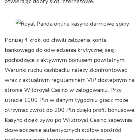
otwierając dobry slot internetowe.
Ponizej 4 kroki od chwili zalozenia konta
bankowego do odwiedzenia krytycznej sesji
pochodzące z aktywnym bonusem powitalnym.
Warunki ruchu cashbacku nalezy skonfrontowac
wraz z aktualnym regulaminem VIP dostepnym na
stronie Wildroyal Casino w zalogowaniu. Przy
utracie 1000 Pln w danym tygodniu gracz moze
otrzymac zwrot do 200 Pln dzięki profil bonusowe.
Kasyno dzięki zywo po Wildroyal Casino zapewnia
doswiadczenie autentycznych stolow spośród
profesjonalnymi krupierami prowadzacymi