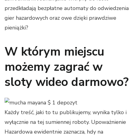
przedkładają bezpłatne automaty do odwiedzenia
gier hazardowych oraz owe dzięki prawdziwe
pieniążki?
W którym miejscu
możemy zagrać w
sloty wideo darmowo?
Każdy treść, jaki to tu publikujemy, wynika tylko i
wyłącznie na tej sumiennej roboty. Upoważnienie
Hazardowa ewidentnie zaznacza, hdy na