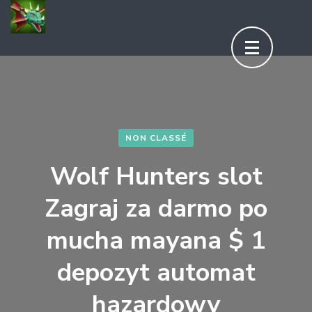
Aller
au
contenu
(Pressez
Entrée)
NON CLASSÉ
Wolf Hunters slot
Zagraj za darmo po
mucha mayana $ 1
depozyt automat
hazardowy