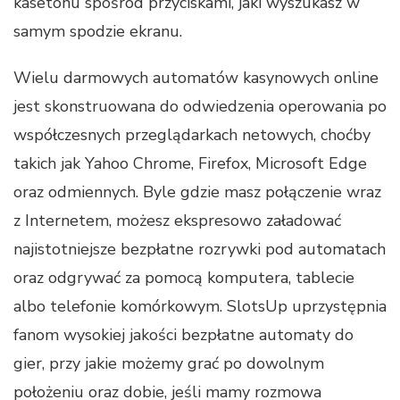
kasetonu spośród przyciskami, jaki wyszukasz w
samym spodzie ekranu.
Wielu darmowych automatów kasynowych online
jest skonstruowana do odwiedzenia operowania po
współczesnych przeglądarkach netowych, choćby
takich jak Yahoo Chrome, Firefox, Microsoft Edge
oraz odmiennych. Byle gdzie masz połączenie wraz
z Internetem, możesz ekspresowo załadować
najistotniejsze bezpłatne rozrywki pod automatach
oraz odgrywać za pomocą komputera, tablecie
albo telefonie komórkowym. SlotsUp uprzystępnia
fanom wysokiej jakości bezpłatne automaty do
gier, przy jakie możemy grać po dowolnym
położeniu oraz dobie, jeśli mamy rozmowa