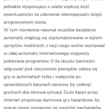
jednakże dysponujesz o wiele większą ilość
ewentualności na uderzenie rekompensaty dzięki
progresywnym slocie.
W tym momencie nieomal wszelkie bezpłatne
automaty znajdują się zoptymalizowane w kątem
sprzętów mobilnych, z racji czego wolno wystawiać
w całej automaty internetowego wyjąwszy
pobierania programów. O ile skusisz baczności
odgrywać pod rzeczywiste pieniądze, zaleca się
grę w automatach tylko i wyłącznie po
sprawdzonych kasynach sieciowy, by uniknąć
groźnych dla zdrowia sytuacji. Dużo kasyn przez
internet proponuje darmowe gry hazardowe, by
gracze mogli zaznajomić się spośród mechaników