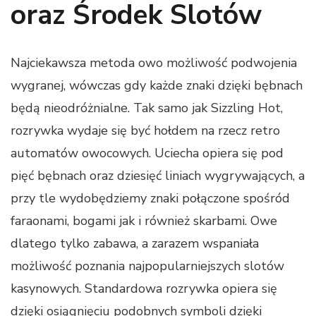
oraz Środek Slotów
Najciekawsza metoda owo możliwość podwojenia
wygranej, wówczas gdy każde znaki dzięki bębnach
będą nieodróżnialne. Tak samo jak Sizzling Hot,
rozrywka wydaje się być hołdem na rzecz retro
automatów owocowych. Uciecha opiera się pod
pięć bębnach oraz dziesięć liniach wygrywających, a
przy tle wydobędziemy znaki połączone spośród
faraonami, bogami jak i również skarbami. Owe
dlatego tylko zabawa, a zarazem wspaniała
możliwość poznania najpopularniejszych slotów
kasynowych. Standardowa rozrywka opiera się
dzięki osiągnięciu podobnych symboli dzięki