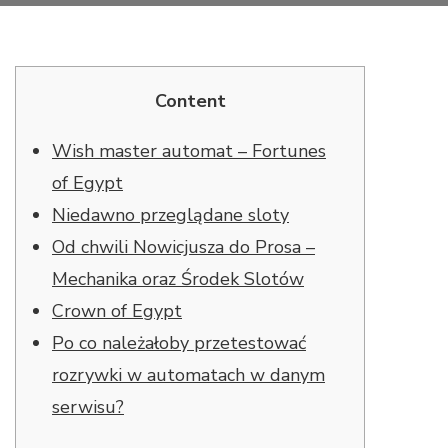
Content
Wish master automat – Fortunes
of Egypt
Niedawno przeglądane sloty
Od chwili Nowicjusza do Prosa –
Mechanika oraz Środek Slotów
Crown of Egypt
Po co należałoby przetestować
rozrywki w automatach w danym
serwisu?