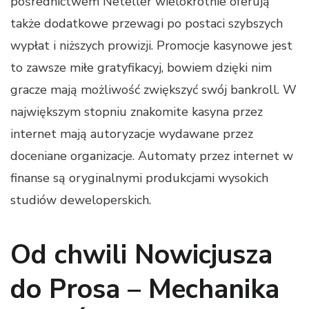
pośrednictwem Neteller wielokrotnie oferują
także dodatkowe przewagi po postaci szybszych
wypłat i niższych prowizji. Promocje kasynowe jest
to zawsze miłe gratyfikacyj, bowiem dzięki nim
gracze mają możliwość zwiększyć swój bankroll. W
największym stopniu znakomite kasyna przez
internet mają autoryzacje wydawane przez
doceniane organizacje. Automaty przez internet w
finanse są oryginalnymi produkcjami wysokich
studiów deweloperskich.
Od chwili Nowicjusza
do Prosa – Mechanika