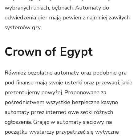
wybranych liniach, bębnach. Automaty do
odwiedzenia gier mają pewien z najmniej zawiłych
systemów gry.
Crown of Egypt
Również bezpłatne automaty, oraz podobnie gra
pod finanse mają swoje usterki oraz przewagi, jakie
prezentujemy powyżej. Proponowane za
pośrednictwem wszystkie bezpieczne kasyno
automaty przez internet owe setki różnych
ogłoszenia. Grając w automaty sieciowy, na
początku wystarczy przypatrzeć się wytyczne