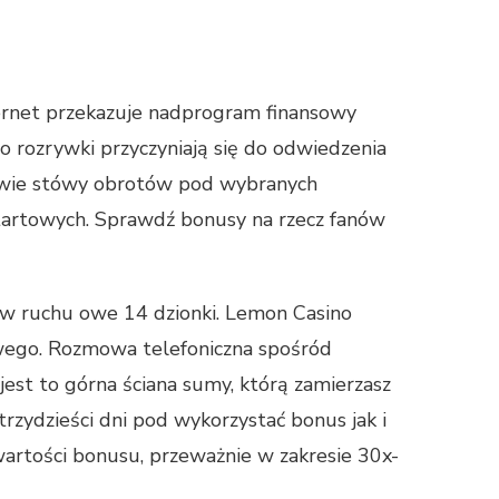
ernet przekazuje nadprogram finansowy
o rozrywki przyczyniają się do odwiedzenia
 dwie stówy obrotów pod wybranych
tartowych. Sprawdź bonusy na rzecz fanów
ów ruchu owe 14 dzionki. Lemon Casino
wego. Rozmowa telefoniczna spośród
est to górna ściana sumy, którą zamierzasz
zydzieści dni pod wykorzystać bonus jak i
rtości bonusu, przeważnie w zakresie 30x-