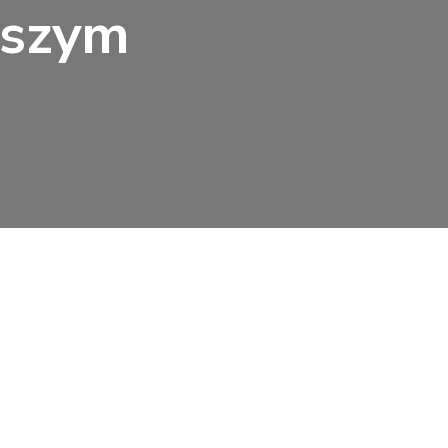
aszym