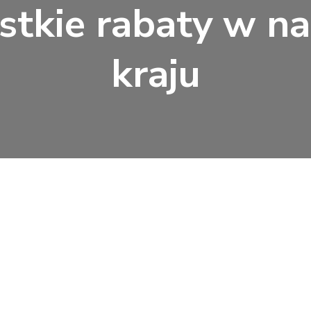
stkie rabaty w n
kraju