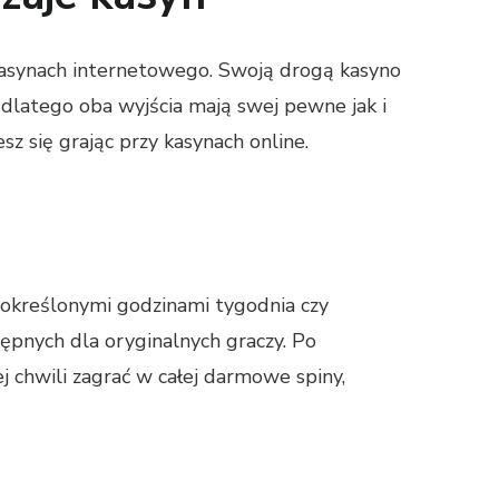
kasynach internetowego. Swoją drogą kasyno
dlatego oba wyjścia mają swej pewne jak i
z się grając przy kasynach online.
z określonymi godzinami tygodnia czy
pnych dla oryginalnych graczy. Po
chwili zagrać w całej darmowe spiny,