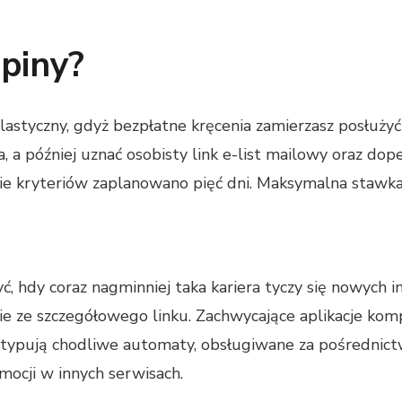
piny?
astyczny, gdyż bezpłatne kręcenia zamierzasz posłużyć
na, a później uznać osobisty link e-list mailowy oraz do
enie kryteriów zaplanowano pięć dni. Maksymalna staw
 hdy coraz nagminniej taka kariera tyczy się nowych 
nie ze szczegółowego linku. Zachwycające aplikacje k
zo typują chodliwe automaty, obsługiwane za pośredni
mocji w innych serwisach.