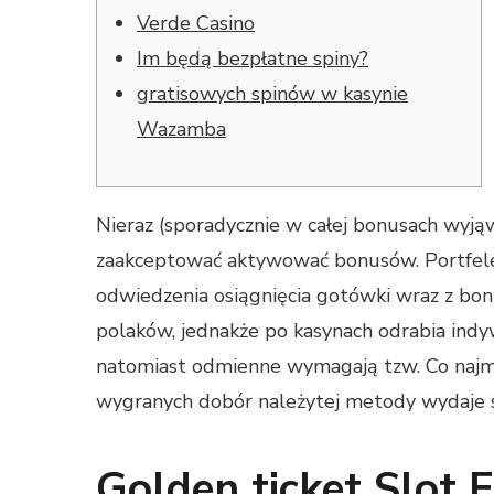
Verde Casino
Im będą bezpłatne spiny?
gratisowych spinów w kasynie
Wazamba
Nieraz (sporadycznie w całej bonusach wyją
zaakceptować aktywować bonusów. Portfele e
odwiedzenia osiągnięcia gotówki wraz z bon
polaków, jednakże po kasynach odrabia indy
natomiast odmienne wymagają tzw. Co najmn
wygranych dobór należytej metody wydaje s
Golden ticket Slot 