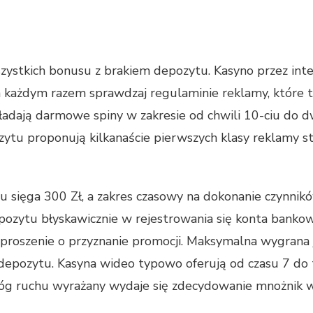
ystkich bonusu z brakiem depozytu. Kasyno przez int
a każdym razem sprawdzaj regulaminie reklamy, które t
ładają darmowe spiny w zakresie od chwili 10-ciu do
ytu proponują kilkanaście pierwszych klasy reklamy s
sięga 300 Zł, a zakres czasowy na dokonanie czynnik
ozytu błyskawicznie w rejestrowania się konta banko
oproszenie o przyznanie promocji. Maksymalna wygrana j
epozytu. Kasyna wideo typowo oferują od czasu 7 do tr
g ruchu wyrażany wydaje się zdecydowanie mnożnik wa