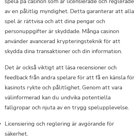
spela på casinon som är licensierade och reglerade
av en pålitlig myndighet. Detta garanterar att alla
spel är rättvisa och att dina pengar och
personuppgifter är skyddade. Många casinon
använder avancerad krypteringsteknik för att
skydda dina transaktioner och din information.
Det är också viktigt att läsa recensioner och
feedback från andra spelare för att få en känsla för
kasinots rykte och pålitlighet. Genom att vara
välinformerad kan du undvika potentiella
fallgropar och njuta av en trygg spelupplevelse.
Licensiering och reglering är avgörande för
säkerhet.