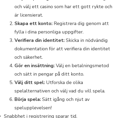
och välj ett casino som har ett gott rykte och
är licensierat.
Skapa ett konto:
Registrera dig genom att
fylla i dina personliga uppgifter.
Verifiera din identitet:
Skicka in nödvändig
dokumentation för att verifiera din identitet
och säkerhet.
Gör en insättning:
Välj en betalningsmetod
och sätt in pengar på ditt konto.
Välj ditt spel:
Utforska de olika
spelalternativen och välj vad du vill spela.
Börja spela:
Sätt igång och njut av
spelupplevelsen!
Snabbhet i registrering sparar tid.