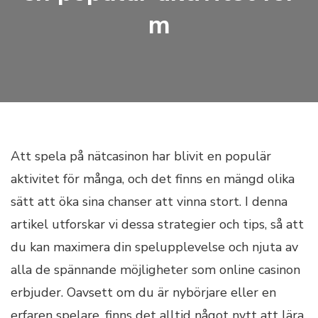
m
Att spela på nätcasinon har blivit en populär
aktivitet för många, och det finns en mängd olika
sätt att öka sina chanser att vinna stort. I denna
artikel utforskar vi dessa strategier och tips, så att
du kan maximera din spelupplevelse och njuta av
alla de spännande möjligheter som online casinon
erbjuder. Oavsett om du är nybörjare eller en
erfaren spelare, finns det alltid något nytt att lära