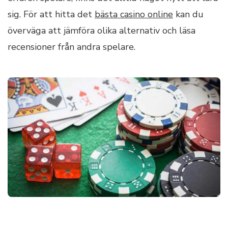
sig. För att hitta det
bästa casino online
kan du
överväga att jämföra olika alternativ och läsa
recensioner från andra spelare.