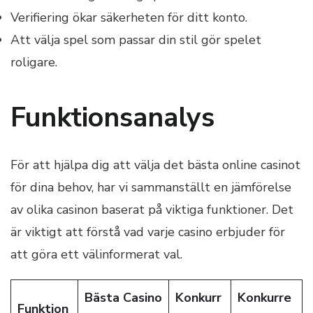
Verifiering ökar säkerheten för ditt konto.
Att välja spel som passar din stil gör spelet
roligare.
Funktionsanalys
För att hjälpa dig att välja det bästa online casinot
för dina behov, har vi sammanställt en jämförelse
av olika casinon baserat på viktiga funktioner. Det
är viktigt att förstå vad varje casino erbjuder för
att göra ett välinformerat val.
Bästa Casino
Konkurr
Konkurre
Funktion