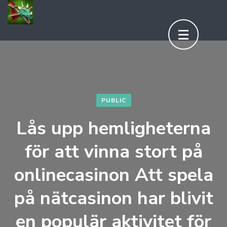
Aller
au
contenu
(Pressez
Entrée)
PUBLIC
Lås upp hemligheterna
för att vinna stort på
onlinecasinon Att spela
på nätcasinon har blivit
en populär aktivitet för