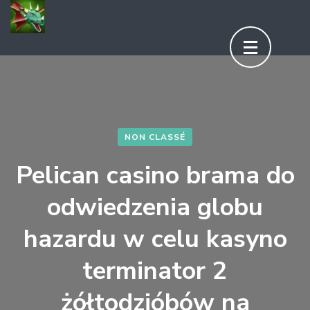
Aller
au
contenu
(Pressez
Entrée)
NON CLASSÉ
Pelican casino brama do
odwiedzenia globu
hazardu w celu kasyno
terminator 2
żółtodzióbów na