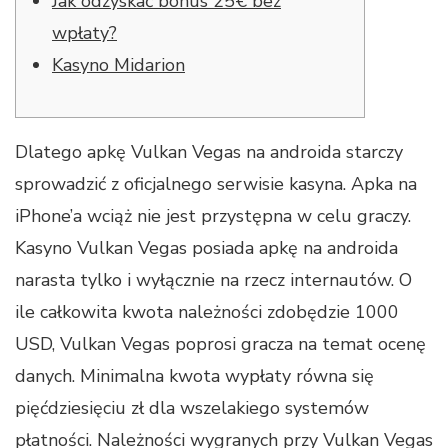
Jak odzyskać bonus 25€ bez
wpłaty?
Kasyno Midarion
Dlatego apkę Vulkan Vegas na androida starczy
sprowadzić z oficjalnego serwisie kasyna. Apka na
iPhone’a wciąż nie jest przystępna w celu graczy.
Kasyno Vulkan Vegas posiada apkę na androida
narasta tylko i wyłącznie na rzecz internautów. O
ile całkowita kwota należności zdobędzie 1000
USD, Vulkan Vegas poprosi gracza na temat ocenę
danych. Minimalna kwota wypłaty równa się
pięćdziesięciu zł dla wszelakiego systemów
płatności.
Należności wygranych przy Vulkan Vegas