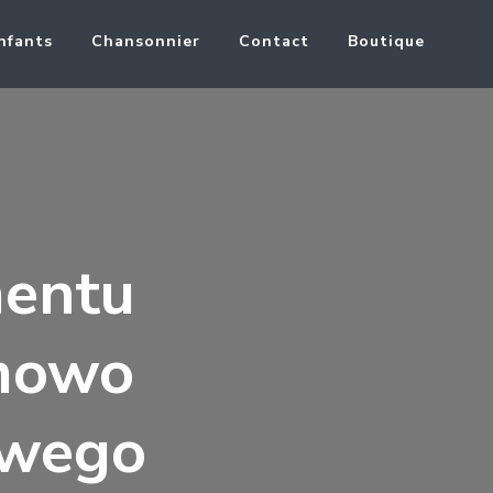
nfants
Chansonnier
Contact
Boutique
entu
mowo
owego