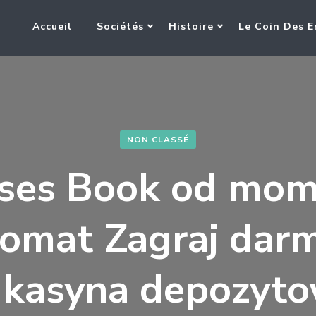
Accueil
Sociétés
Histoire
Le Coin Des E
NON CLASSÉ
ses Book od mom
omat Zagraj dar
 kasyna depozyt