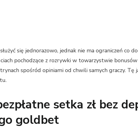
użyć się jednorazowo, jednak nie ma ograniczeń co do 
uciach pochodzące z rozrywki w towarzystwie bonusów 
itrynach spośród opiniami od chwili samych graczy.
Tę j
tu.
zpłatne setka zł bez de
go goldbet