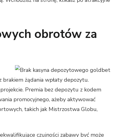
sowych obrotów za
 z brakiem żądania wpłaty depozytu.
j projekcie. Premia bez depozytu z kodem
wania promocyjnego, ażeby aktywować
rtowych, takich jak Mistrzostwa Globu,
ekwalifikujące czujności zabawy być może