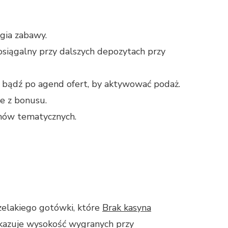
gia zabawy.
osiągalny przy dalszych depozytach przy
 bądź po agend ofert, by aktywować podaż.
e z bonusu.
mów tematycznych.
zelakiego gotówki, które
Brak kasyna
kazuje wysokość wygranych przy