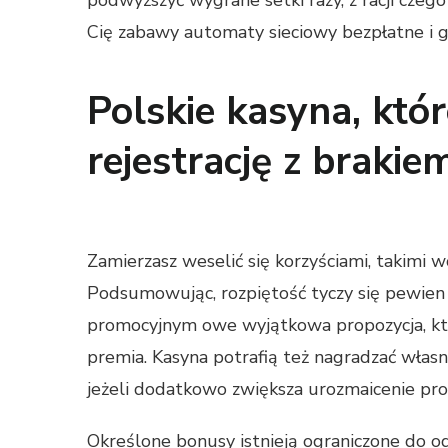
Cię zabawy automaty sieciowy bezpłatne i gr
Polskie kasyna, któ
rejestrację z braki
Zamierzasz weselić się korzyściami, takimi 
Podsumowując, rozpiętość tyczy się pewien 
promocyjnym owe wyjątkowa propozycja, kt
premia. Kasyna potrafią też nagradzać włas
jeżeli dodatkowo zwiększa urozmaicenie pro
Określone bonusy istnieją ograniczone do o