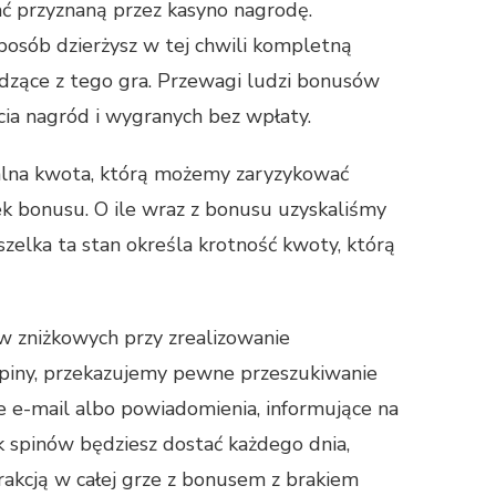
ać przyznaną przez kasyno nagrodę.
sposób dzierżysz w tej chwili kompletną
hodzące z tego gra. Przewagi ludzi bonusów
ia nagród i wygranych bez wpłaty.
alna kwota, którą możemy zaryzykować
ek bonusu. O ile wraz z bonusu uzyskaliśmy
zelka ta stan określa krotność kwoty, którą
 zniżkowych przy zrealizowanie
piny, przekazujemy pewne przeszukiwanie
je e-mail albo powiadomienia, informujące na
ak spinów będziesz dostać każdego dnia,
akcją w całej grze z bonusem z brakiem