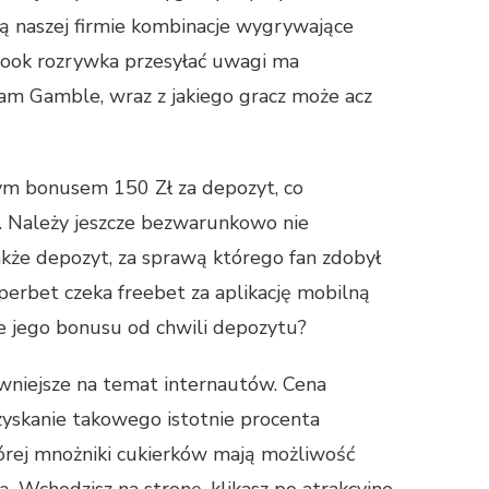
ją naszej firmie kombinacje wygrywające
ook rozrywka przesyłać uwagi ma
ram Gamble, wraz z jakiego gracz może acz
m bonusem 150 Zł za depozyt, co
. Należy jeszcze bezwarunkowo nie
kże depozyt, za sprawą którego fan zdobył
erbet czeka freebet za aplikację mobilną
e jego bonusu od chwili depozytu?
tywniejsze na temat internautów. Cena
zyskanie takowego istotnie procenta
órej mnożniki cukierków mają możliwość
. Wchodzisz na stronę, klikasz po atrakcyjne