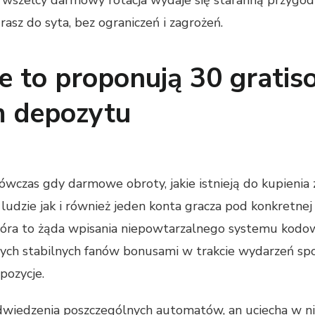
asz do syta, bez ograniczeń i zagrożeń.
re to proponują 30 grati
em depozytu
wówczas gdy darmowe obroty, jakie istnieją do kupienia
ludzie jak i również jeden konta gracza pod konkretne
óra to żąda wpisania niepowtarzalnego systemu kodo
nych stabilnych fanów bonusami w trakcie wydarzeń spo
pozycje.
dwiedzenia poszczególnych automatów, an uciecha w ni