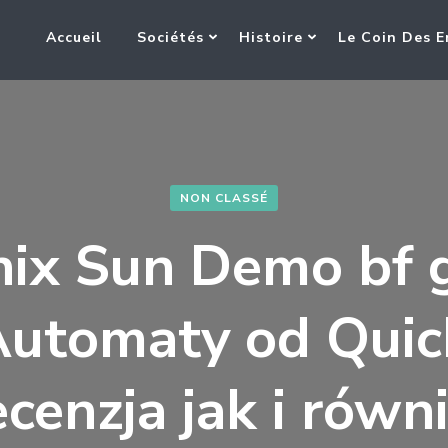
Accueil
Sociétés
Histoire
Le Coin Des E
NON CLASSÉ
ix Sun Demo bf
Automaty od Quic
cenzja jak i równ