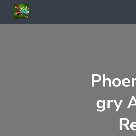
Aller
au
contenu
(Pressez
Entrée)
Phoen
gry 
Re