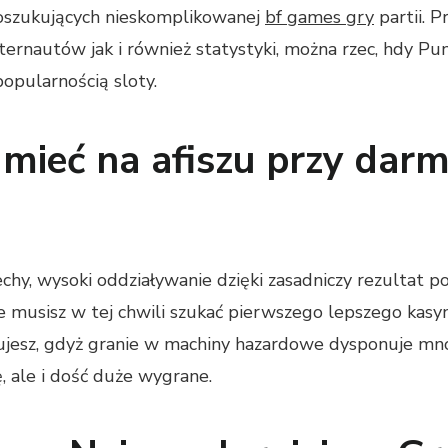
oszukujących nieskomplikowanej
bf games gry
partii. P
ternautów jak i również statystyki, można rzec, hdy Pu
pularnością sloty.
 mieć na afiszu przy da
chy, wysoki oddziaływanie dzięki zasadniczy rezultat pos
musisz w tej chwili szukać pierwszego lepszego kasyna
skujesz, gdyż granie w machiny hazardowe dysponuje m
, ale i dość duże wygrane.