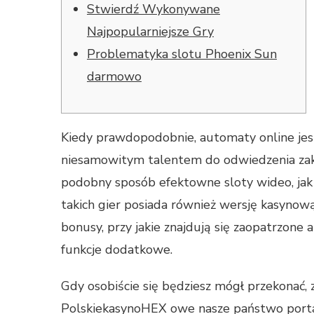
Stwierdź Wykonywane
Najpopularniejsze Gry
Problematyka slotu Phoenix Sun
darmowo
Kiedy prawdopodobnie, automaty online jest 
niesamowitym talentem do odwiedzenia zakł
podobny sposób efektowne sloty wideo, jak 
takich gier posiada również wersję kasynow
bonusy, przy jakie znajdują się zaopatrzo
funkcje dodatkowe.
Gdy osobiście się będziesz mógł przekonać, 
PolskiekasynoHEX owe nasze państwo portal