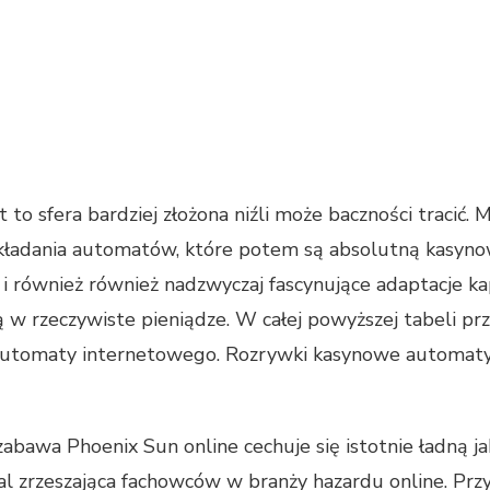
to sfera bardziej złożona niźli może baczności tracić
adania automatów, które potem są absolutną kasynową
i również również nadzwyczaj fascynujące adaptacje k
ą w rzeczywiste pieniądze.
W całej powyższej tabeli p
ne automaty internetowego. Rozrywki kasynowe automat
zabawa Phoenix Sun online cechuje się istotnie ładną ja
 zrzeszająca fachowców w branży hazardu online. Przyp