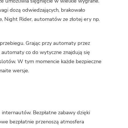
ze umożliwia sięgnięcie w wielkie wygrane.
wagi dozą odwiedzających, brakowało
, Night Rider, automatów ze złotej ery np.
przebiegu. Grając przy automaty przez
wy automaty co do wytyczne znajdują się
i slotów. W tym momencie każde bezpieczne
maite wersje.
internautów. Bezpłatne zabawy dzięki
owe bezpłatnie przenoszą atmosfera