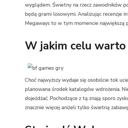
wyglądem. Świetny na rzecz zawodników p
będą grami losowymi. Analizując recenzje in
Megaways to w tym momencie największą po
W jakim celu warto
Choć najwyższy wydaje się osobiście tok ucie
planowana środek katalogów wdrożenia. Nie 
dojeżdżać. Pochodzące z tą znają sporo zy
znacznie więcej aniżeli tylko świetną zabawę