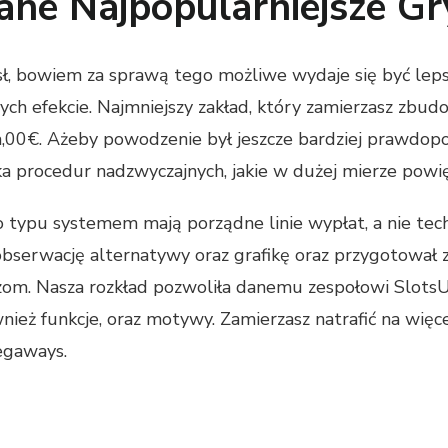
ne Najpopularniejsze Gr
ł, bowiem za sprawą tego możliwe wydaje się być leps
rych efekcie. Najmniejszy zakład, który zamierzasz zbud
,00€. Ażeby powodzenie był jeszcze bardziej prawdopo
ka procedur nadzwyczajnych, jakie w dużej mierze powię
 typu systemem mają porządne linie wypłat, a nie tec
 obserwację alternatywy oraz grafikę oraz przygotował
czom. Nasza rozkład pozwoliła danemu zespołowi Slot
eż funkcje, oraz motywy. Zamierzasz natrafić na wi
egaways.