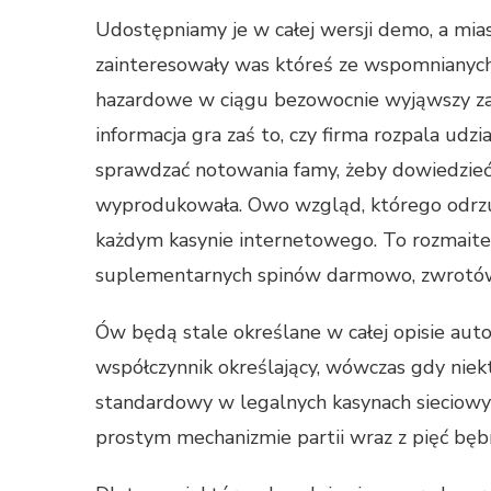
Udostępniamy je w całej wersji demo, a mia
zainteresowały was któreś ze wspomnianych p
hazardowe w ciągu bezowocnie wyjąwszy zarej
informacja gra zaś to, czy firma rozpala udz
sprawdzać notowania famy, żeby dowiedzieć 
wyprodukowała. Owo wzgląd, którego odrzuci
każdym kasynie internetowego. To rozmaitego
suplementarnych spinów darmowo, zwrotów
Ów będą stale określane w całej opisie aut
współczynnik określający, wówczas gdy niek
standardowy w legalnych kasynach sieciowy
prostym mechanizmie partii wraz z pięć bęb