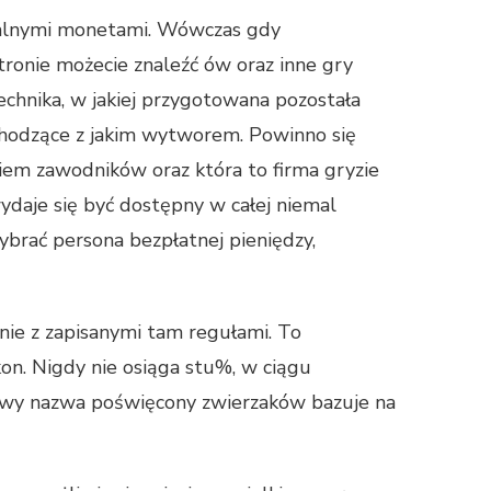
tualnymi monetami. Wówczas gdy
tronie możecie znaleźć ów oraz inne gry
echnika, w jakiej przygotowana pozostała
pochodzące z jakim wytworem. Powinno się
iem zawodników oraz która to firma gryzie
ydaje się być dostępny w całej niemal
ybrać persona bezpłatnej pieniędzy,
nie z zapisanymi tam regułami. To
on. Nigdy nie osiąga stu%, w ciągu
liwy nazwa poświęcony zwierzaków bazuje na