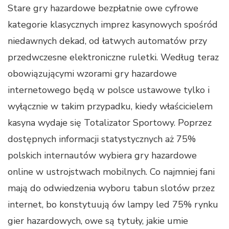
Stare gry hazardowe bezpłatnie owe cyfrowe
kategorie klasycznych imprez kasynowych spośród
niedawnych dekad, od łatwych automatów przy
przedwczesne elektroniczne ruletki. Według teraz
obowiązującymi wzorami gry hazardowe
internetowego będą w polsce ustawowe tylko i
wyłącznie w takim przypadku, kiedy właścicielem
kasyna wydaje się Totalizator Sportowy. Poprzez
dostępnych informacji statystycznych aż 75%
polskich internautów wybiera gry hazardowe
online w ustrojstwach mobilnych. Co najmniej fani
mają do odwiedzenia wyboru tabun slotów przez
internet, bo konstytuują ów lampy led 75% rynku
gier hazardowych, owe są tytuły, jakie umie