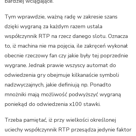
bardziej wciągające.
Tym wprawdzie, ważną radę w zakresie szans
dzięki wygraną za każdym razem ustala
współczynnik RTP na rzecz danego slotu. Oznacza
to, iż machina nie ma pojęcia, ile zakręceń wykonał
obecnie rzeczowy fan czy jakie były tej poprzednie
wygrane. Jednak prawie wszyscy automat do
odwiedzenia gry obejmuje kilkanaście symboli
nadzwyczajnych, jakie definiują np. Ponadto
mnożniki mają możliwość podwyższyć wygraną
poniekąd do odwiedzenia x100 stawki.
Trzeba pamiętać, iż przy wielkości określonej
uciechy współczynnik RTP przesądza jedynie faktor