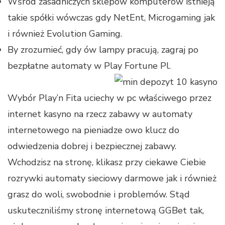
Wśród zasadniczych sklepów komputerów istnieją
takie spółki wówczas gdy NetEnt, Microgaming jak
i również Evolution Gaming.
By zrozumieć, gdy ów lampy pracują, zagraj po
bezpłatne automaty w Play Fortune Pl.
Wybór Play’n Fita uciechy w pc właściwego przez
internet kasyno na rzecz zabawy w automaty
internetowego na pieniadze owo klucz do
odwiedzenia dobrej i bezpiecznej zabawy.
Wchodzisz na stronę, klikasz przy ciekawe Ciebie
rozrywki automaty sieciowy darmowe jak i również
grasz do woli, swobodnie i problemów. Stąd
uskuteczniliśmy stronę internetową GGBet tak,