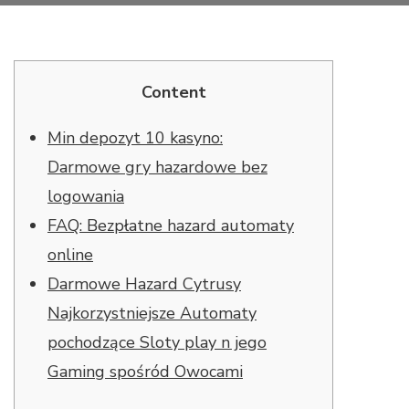
Content
Min depozyt 10 kasyno:
Darmowe gry hazardowe bez
logowania
FAQ: Bezpłatne hazard automaty
online
Darmowe Hazard Cytrusy
Najkorzystniejsze Automaty
pochodzące Sloty play n jego
Gaming spośród Owocami