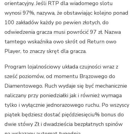
orientacyjny. Jeśli RTP dla wiadomego slotu
wynosi 97%, nazywa, że obstawiając kolejno ponad
100 zakładów każdy po pewien złotych, do
odwiedzenia gracza musi powrócić 97 zł. Nazwa
tamtego wskaźnika owo skrót od Return owo
Player, to znaczy skręt dla gracza.
Program lojalnościowy układa czujności wraz z
sześć poziomów, od momentu Brązowego do
Diamentowego. Ruch wydaje się być mechanicznie
naliczany przy poniedziałki jak i również wymaga
tylko i wyłącznie jednorazowego ruchu. Po wszyscy
piątek będziesz dostać pięćdziesięciu% bonus do
dwie stówy Zł i dwadzieścia bezpłatnych spinów
na wskazany automat tygodnia.