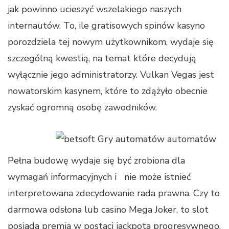
jak powinno ucieszyć wszelakiego naszych
internautów. To, ile gratisowych spinów kasyno
porozdziela tej nowym użytkownikom, wydaje się
szczególną kwestią, na temat które decydują
wyłącznie jego administratorzy. Vulkan Vegas jest
nowatorskim kasynem, które to zdążyło obecnie
zyskać ogromną osobę zawodników.
Pełna budowę wydaje się być zrobiona dla
wymagań informacyjnych i nie może istnieć
interpretowana zdecydowanie rada prawna. Czy to
darmowa odsłona lub casino Mega Joker, to slot
posiada premia w postaci jackpota progresywnego.