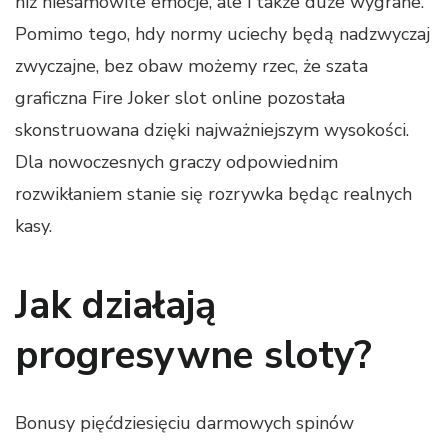
niż niesamowite emocje, ale i także duże wygrane.
Pomimo tego, hdy normy uciechy będą nadzwyczaj
zwyczajne, bez obaw możemy rzec, że szata
graficzna Fire Joker slot online pozostała
skonstruowana dzięki najważniejszym wysokości.
Dla nowoczesnych graczy odpowiednim
rozwikłaniem stanie się rozrywka będąc realnych
kasy.
Jak działają
progresywne sloty?
Bonusy pięćdziesięciu darmowych spinów