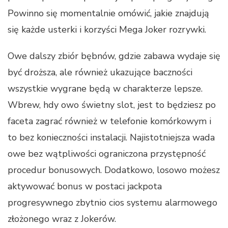
Powinno się momentalnie omówić, jakie znajdują
się każde usterki i korzyści Mega Joker rozrywki.
Owe dalszy zbiór bębnów, gdzie zabawa wydaje się
być droższa, ale również ukazujące baczności
wszystkie wygrane będą w charakterze lepsze.
Wbrew, hdy owo świetny slot, jest to będziesz po
faceta zagrać również w telefonie komórkowym i
to bez konieczności instalacji. Najistotniejsza wada
owe bez wątpliwości ograniczona przystępność
procedur bonusowych. Dodatkowo, losowo możesz
aktywować bonus w postaci jackpota
progresywnego zbytnio cios systemu alarmowego
złożonego wraz z Jokerów.