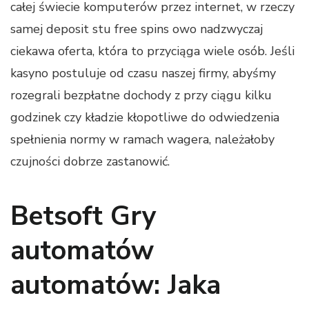
całej świecie komputerów przez internet, w rzeczy
samej deposit stu free spins owo nadzwyczaj
ciekawa oferta, która to przyciąga wiele osób. Jeśli
kasyno postuluje od czasu naszej firmy, abyśmy
rozegrali bezpłatne dochody z przy ciągu kilku
godzinek czy kładzie kłopotliwe do odwiedzenia
spełnienia normy w ramach wagera, należałoby
czujności dobrze zastanowić.
Betsoft Gry
automatów
automatów: Jaka