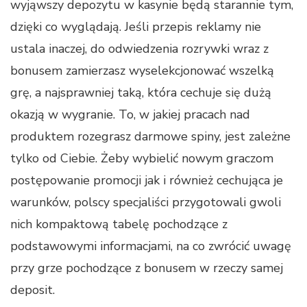
wyjąwszy depozytu w kasynie będą starannie tym,
dzięki co wyglądają. Jeśli przepis reklamy nie
ustala inaczej, do odwiedzenia rozrywki wraz z
bonusem zamierzasz wyselekcjonować wszelką
grę, a najsprawniej taką, która cechuje się dużą
okazją w wygranie. To, w jakiej pracach nad
produktem rozegrasz darmowe spiny, jest zależne
tylko od Ciebie. Żeby wybielić nowym graczom
postępowanie promocji jak i również cechująca je
warunków, polscy specjaliści przygotowali gwoli
nich kompaktową tabelę pochodzące z
podstawowymi informacjami, na co zwrócić uwagę
przy grze pochodzące z bonusem w rzeczy samej
deposit.