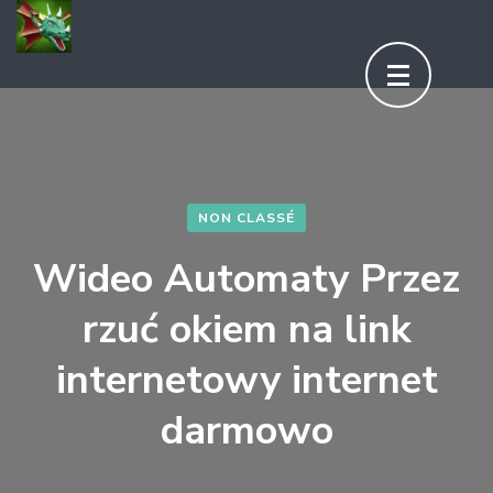
Aller
au
contenu
(Pressez
Entrée)
NON CLASSÉ
Wideo Automaty Przez
rzuć okiem na link
internetowy internet
darmowo