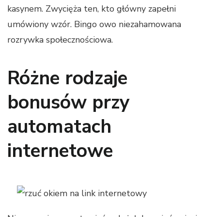
kasynem. Zwycięża ten, kto główny zapełni
umówiony wzór. Bingo owo niezahamowana
rozrywka społecznościowa.
Różne rodzaje
bonusów przy
automatach
internetowe