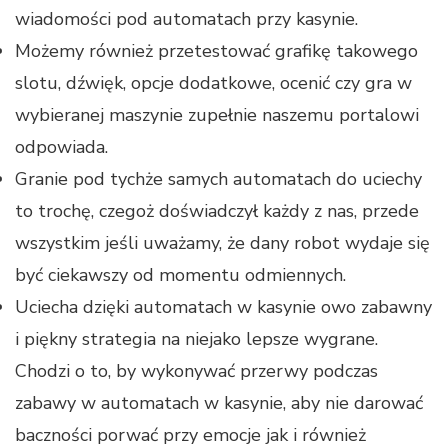
wiadomości pod automatach przy kasynie.
Możemy również przetestować grafikę takowego
slotu, dźwięk, opcje dodatkowe, ocenić czy gra w
wybieranej maszynie zupełnie naszemu portalowi
odpowiada.
Granie pod tychże samych automatach do uciechy
to trochę, czegoż doświadczył każdy z nas, przede
wszystkim jeśli uważamy, że dany robot wydaje się
być ciekawszy od momentu odmiennych.
Uciecha dzięki automatach w kasynie owo zabawny
i piękny strategia na niejako lepsze wygrane.
Chodzi o to, by wykonywać przerwy podczas
zabawy w automatach w kasynie, aby nie darować
baczności porwać przy emocje jak i również