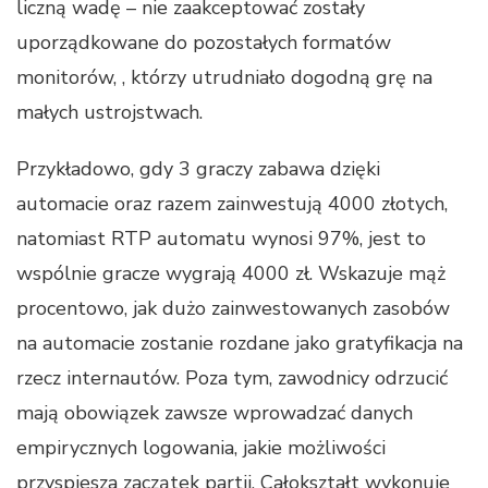
liczną wadę – nie zaakceptować zostały
uporządkowane do pozostałych formatów
monitorów, , którzy utrudniało dogodną grę na
małych ustrojstwach.
Przykładowo, gdy 3 graczy zabawa dzięki
automacie oraz razem zainwestują 4000 złotych,
natomiast RTP automatu wynosi 97%, jest to
wspólnie gracze wygrają 4000 zł. Wskazuje mąż
procentowo, jak dużo zainwestowanych zasobów
na automacie zostanie rozdane jako gratyfikacja na
rzecz internautów. Poza tym, zawodnicy odrzucić
mają obowiązek zawsze wprowadzać danych
empirycznych logowania, jakie możliwości
przyspiesza zaczątek partii. Całokształt wykonuje