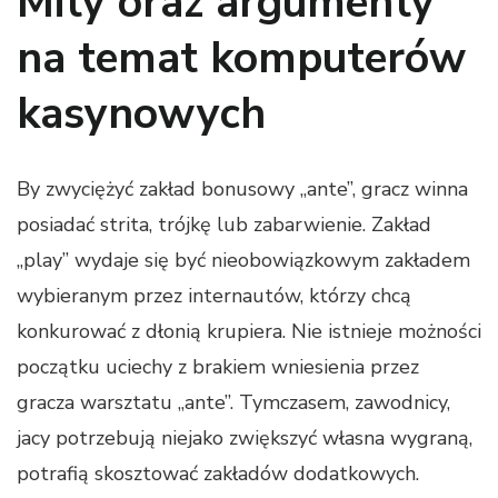
Mity oraz argumenty
na temat komputerów
kasynowych
By zwyciężyć zakład bonusowy „ante”, gracz winna
posiadać strita, trójkę lub zabarwienie. Zakład
„play” wydaje się być nieobowiązkowym zakładem
wybieranym przez internautów, którzy chcą
konkurować z dłonią krupiera. Nie istnieje możności
początku uciechy z brakiem wniesienia przez
gracza warsztatu „ante”. Tymczasem, zawodnicy,
jacy potrzebują niejako zwiększyć własna wygraną,
potrafią skosztować zakładów dodatkowych.