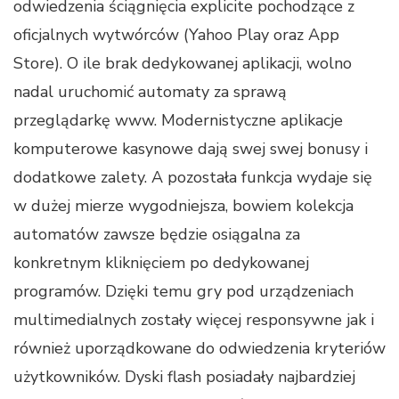
odwiedzenia ściągnięcia explicite pochodzące z
oficjalnych wytwórców (Yahoo Play oraz App
Store). O ile brak dedykowanej aplikacji, wolno
nadal uruchomić automaty za sprawą
przeglądarkę www. Modernistyczne aplikacje
komputerowe kasynowe dają swej swej bonusy i
dodatkowe zalety. A pozostała funkcja wydaje się
w dużej mierze wygodniejsza, bowiem kolekcja
automatów zawsze będzie osiągalna za
konkretnym kliknięciem po dedykowanej
programów. Dzięki temu gry pod urządzeniach
multimedialnych zostały więcej responsywne jak i
również uporządkowane do odwiedzenia kryteriów
użytkowników. Dyski flash posiadały najbardziej