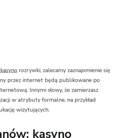
 kasyno
rozrywki, zalecamy zaznajomienie się
iny przez internet będą publikowane po
internetową.
Innymi słowy, że zamierzasz
acji w atrybuty formalne, na przykład
ukację wizytujących.
fanów: kasyno