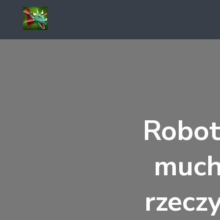
Aller
au
contenu
(Pressez
Entrée)
Robot
much
rzecz