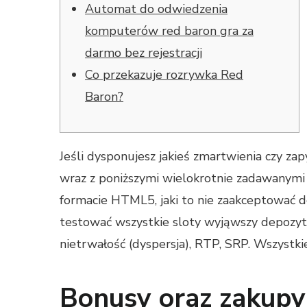
Automat do odwiedzenia
komputerów red baron gra za
darmo bez rejestracji
Co przekazuje rozrywka Red
Baron?
Jeśli dysponujesz jakieś zmartwienia czy za
wraz z poniższymi wielokrotnie zadawanymi
formacie HTML5, jaki to nie zaakceptować d
testować wszystkie sloty wyjąwszy depozytu
nietrwałość (dyspersja), RTP, SRP. Wszystki
Bonusy oraz zakupy