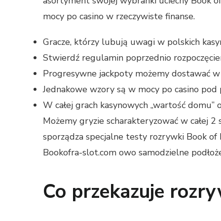
asortyment swojej wybranki uciechy Book o
mocy po casino w rzeczywiste finanse.
Gracze, którzy lubują uwagi w polskich kasy
Stwierdź regulamin poprzednio rozpoczęci
Progresywne jackpoty możemy dostawać w ró
Jednakowe wzory są w mocy po casino pod p
W całej grach kasynowych „wartość domu” 
Możemy gryzie scharakteryzować w całej 2 s
sporządza specjalne testy rozrywki Book of 
Bookofra-slot.com owo samodzielne podłoże 
Co przekazuje rozr