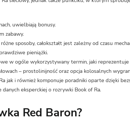
f Ra sieciowy, jednak także punkciku, w którym sprób
nach, uwielbiają bonusy.
em zabawy.
żne sposoby, całokształt jest zależny od czasu mech
rawdziwe pieniążki.
owe w ogóle wykorzystywany termin, jaki reprezentu
łowach – prostolinijność oraz opcja kolosalnych wygran
Ra jak i również komponuje poradniki oparte dzięki be
danych eksperckiej o rozrywki Book of Ra.
ywka Red Baron?