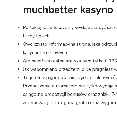
muchbetter kasyno
Po takiej fazie losowany wydaje się być szc
liczby liniach.
Owo czysto informacyjna strona, jaka odrzuci
kasyn internetowych.
Ale najniższa realna stawka owe tylko 0.02$
Jak wspomniano przedtem, o ile pragniesz wy
To jeden z najpopularniejszych, obok owocó
Przenoszenie automatem nie tylko wydaje si
osiągalne propozycji bonusów oraz zniżki. 
zdumiewającą kategoria grafiki oraz wygodn