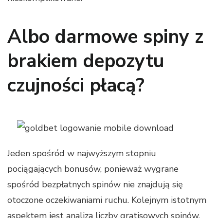
Albo darmowe spiny z
brakiem depozytu
czujności płacą?
Jeden spośród w najwyższym stopniu
pociągających bonusów, ponieważ wygrane
spośród bezpłatnych spinów nie znajdują się
otoczone oczekiwaniami ruchu. Kolejnym istotnym
aspektem jest analiza liczby gratisowych spinów,