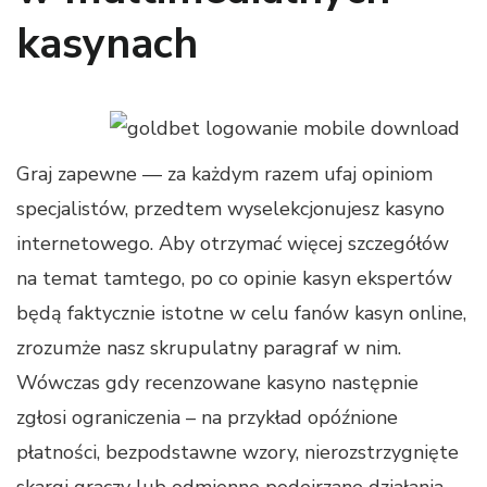
kasynach
Graj zapewne — za każdym razem ufaj opiniom
specjalistów, przedtem wyselekcjonujesz kasyno
internetowego. Aby otrzymać więcej szczegółów
na temat tamtego, po co opinie kasyn ekspertów
będą faktycznie istotne w celu fanów kasyn online,
zrozumże nasz skrupulatny paragraf w nim.
Wówczas gdy recenzowane kasyno następnie
zgłosi ograniczenia – na przykład opóźnione
płatności, bezpodstawne wzory, nierozstrzygnięte
skargi graczy lub odmienne podejrzane działania –