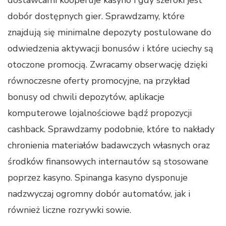
dobór dostępnych gier. Sprawdzamy, które
znajdują się minimalne depozyty postulowane do
odwiedzenia aktywacji bonusów i które uciechy są
otoczone promocją. Zwracamy obserwację dzięki
równoczesne oferty promocyjne, na przykład
bonusy od chwili depozytów, aplikacje
komputerowe lojalnościowe bądź propozycji
cashback. Sprawdzamy podobnie, które to nakłady
chronienia materiałów badawczych własnych oraz
środków finansowych internautów są stosowane
poprzez kasyno. Spinanga kasyno dysponuje
nadzwyczaj ogromny dobór automatów, jak i
również liczne rozrywki sowie.