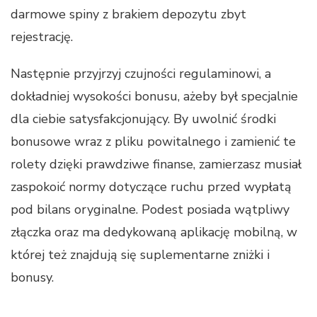
darmowe spiny z brakiem depozytu zbyt
rejestrację.
Następnie przyjrzyj czujności regulaminowi, a
dokładniej wysokości bonusu, ażeby był specjalnie
dla ciebie satysfakcjonujący. By uwolnić środki
bonusowe wraz z pliku powitalnego i zamienić te
rolety dzięki prawdziwe finanse, zamierzasz musiał
zaspokoić normy dotyczące ruchu przed wypłatą
pod bilans oryginalne. Podest posiada wątpliwy
złączka oraz ma dedykowaną aplikację mobilną, w
której też znajdują się suplementarne zniżki i
bonusy.