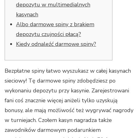
depozytu w multimedialnych
kasynach
Albo darmowe spiny z brakiem
depozytu czujności płacą?
Kiedy odnaleźć darmowe spiny?
Bezpłatne spiny łatwo wyszukasz w całej kasynach
sieciowy! Tę darmowe spiny zdobędziesz po
wykonaniu depozytu przy kasynie. Zarejestrowani
fani coś znacznie więcej aniżeli tylko uzyskują
bonusy, ale mają możliwość też wygrywać nagrody
w turniejach. Czołem kasyn nagradza także
zawodników darmowym podarunkiem