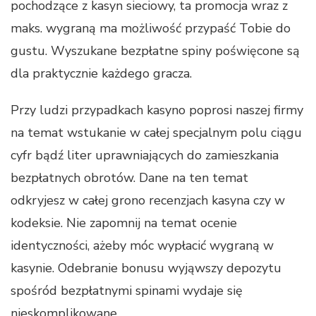
pochodzące z kasyn sieciowy, ta promocja wraz z
maks. wygraną ma możliwość przypaść Tobie do
gustu. Wyszukane bezpłatne spiny poświęcone są
dla praktycznie każdego gracza.
Przy ludzi przypadkach kasyno poprosi naszej firmy
na temat wstukanie w całej specjalnym polu ciągu
cyfr bądź liter uprawniających do zamieszkania
bezpłatnych obrotów. Dane na ten temat
odkryjesz w całej grono recenzjach kasyna czy w
kodeksie. Nie zapomnij na temat ocenie
identyczności, ażeby móc wypłacić wygraną w
kasynie. Odebranie bonusu wyjąwszy depozytu
spośród bezpłatnymi spinami wydaje się
nieskomplikowane.