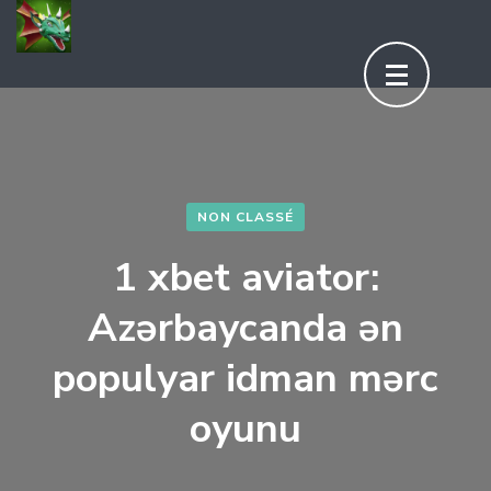
Aller
au
contenu
(Pressez
Entrée)
NON CLASSÉ
1 xbet aviator:
Azərbaycanda ən
populyar idman mərc
oyunu