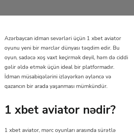
Azərbaycan idman sevərləri üçün 1 xbet aviator
oyunu yeni bir mərclər dünyası təqdim edir. Bu
oyun, sadəcə xoş vaxt keçirmək deyil, həm də ciddi
gəlir əldə etmək üçün ideal bir platformadır.
İdman müsabiqələrini izləyərkən əyləncə və
qazancın bir arada yaşanması mümkündür.
1 xbet aviator nədir?
1 xbet aviator, mərc oyunları arasında sürətlə