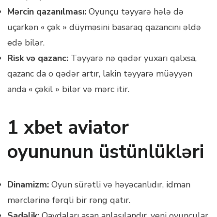
Mərcin qazanılması:
Oyunçu təyyarə hələ də
uçarkən « çək » düyməsini basaraq qazancını əldə
edə bilər.
Risk və qazanc:
Təyyarə nə qədər yuxarı qalxsa,
qazanc da o qədər artır, lakin təyyarə müəyyən
anda « çəkil » bilər və mərc itir.
1 xbet aviator
oyununun üstünlükləri
Dinamizm:
Oyun sürətli və həyəcanlıdır, idman
mərclərinə fərqli bir rəng qatır.
Sadəlik:
Qaydaları asan anlaşılandır, yeni oyunçular