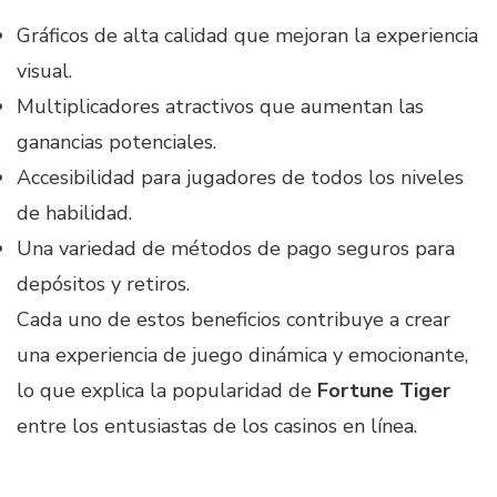
Gráficos de alta calidad que mejoran la experiencia
visual.
Multiplicadores atractivos que aumentan las
ganancias potenciales.
Accesibilidad para jugadores de todos los niveles
de habilidad.
Una variedad de métodos de pago seguros para
depósitos y retiros.
Cada uno de estos beneficios contribuye a crear
una experiencia de juego dinámica y emocionante,
lo que explica la popularidad de
Fortune Tiger
entre los entusiastas de los casinos en línea.