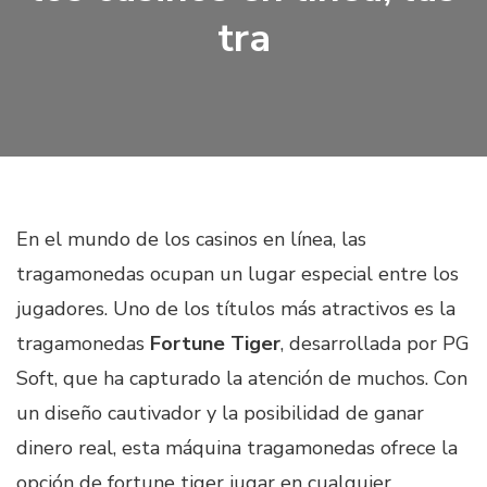
tra
En el mundo de los casinos en línea, las
tragamonedas ocupan un lugar especial entre los
jugadores. Uno de los títulos más atractivos es la
tragamonedas
Fortune Tiger
, desarrollada por PG
Soft, que ha capturado la atención de muchos. Con
un diseño cautivador y la posibilidad de ganar
dinero real, esta máquina tragamonedas ofrece la
opción de
fortune tiger jugar
en cualquier