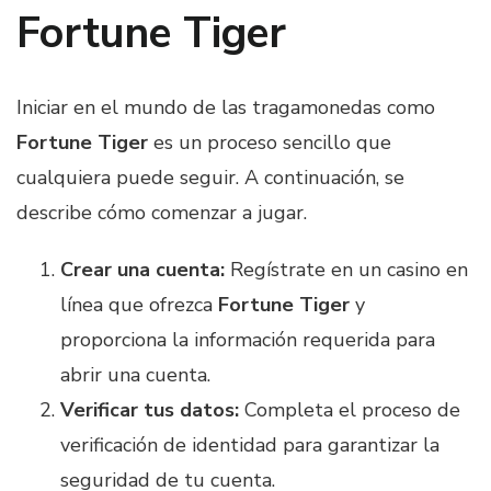
Fortune Tiger
Iniciar en el mundo de las tragamonedas como
Fortune Tiger
es un proceso sencillo que
cualquiera puede seguir. A continuación, se
describe cómo comenzar a jugar.
Crear una cuenta:
Regístrate en un casino en
línea que ofrezca
Fortune Tiger
y
proporciona la información requerida para
abrir una cuenta.
Verificar tus datos:
Completa el proceso de
verificación de identidad para garantizar la
seguridad de tu cuenta.