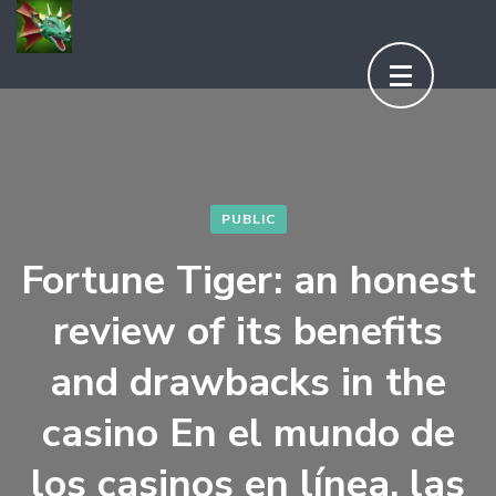
Aller
au
contenu
(Pressez
Entrée)
PUBLIC
Fortune Tiger: an honest
review of its benefits
and drawbacks in the
casino En el mundo de
los casinos en línea, las