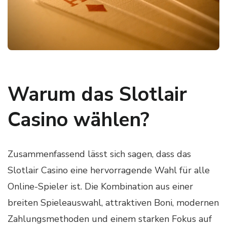
Warum das Slotlair
Casino wählen?
Zusammenfassend lässt sich sagen, dass das
Slotlair Casino eine hervorragende Wahl für alle
Online-Spieler ist. Die Kombination aus einer
breiten Spieleauswahl, attraktiven Boni, modernen
Zahlungsmethoden und einem starken Fokus auf