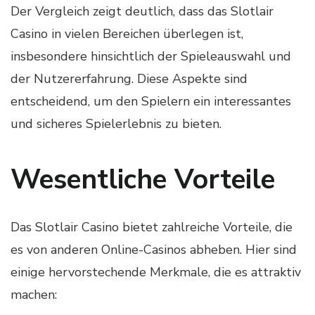
Der Vergleich zeigt deutlich, dass das Slotlair
Casino in vielen Bereichen überlegen ist,
insbesondere hinsichtlich der Spieleauswahl und
der Nutzererfahrung. Diese Aspekte sind
entscheidend, um den Spielern ein interessantes
und sicheres Spielerlebnis zu bieten.
Wesentliche Vorteile
Das Slotlair Casino bietet zahlreiche Vorteile, die
es von anderen Online-Casinos abheben. Hier sind
einige hervorstechende Merkmale, die es attraktiv
machen: