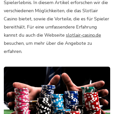
Spielerlebnis. In diesem Artikel erforschen wir die
verschiedenen Möglichkeiten, die das Slotlair
Casino bietet, sowie die Vorteile, die es für Spieler
bereithält. Für eine umfassendere Erfahrung
kannst du auch die Webseite
slotlair-casino.de
besuchen, um mehr über die Angebote zu
erfahren.