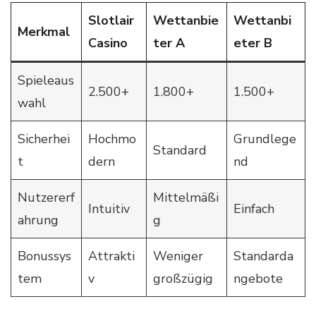
Slotlair
Wettanbie
Wettanbi
Merkmal
Casino
ter A
eter B
Spieleaus
2.500+
1.800+
1.500+
wahl
Sicherhei
Hochmo
Grundlege
Standard
t
dern
nd
Nutzererf
Mittelmäßi
Intuitiv
Einfach
ahrung
g
Bonussys
Attrakti
Weniger
Standarda
tem
v
großzügig
ngebote