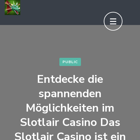
Aller
au
contenu
(Pressez
Entrée)
PUBLIC
Entdecke die
spannenden
Möglichkeiten im
Slotlair Casino Das
Slotlair Casino ist ein