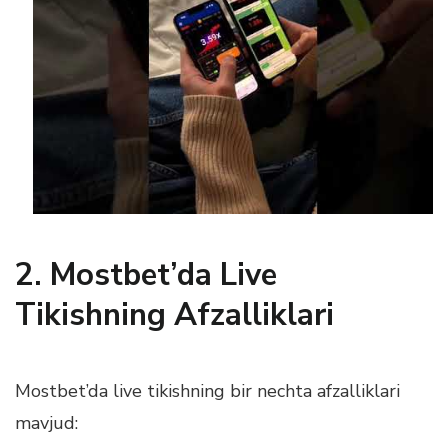
2. Mostbet’da Live
Tikishning Afzalliklari
Mostbet’da live tikishning bir nechta afzalliklari
mavjud: