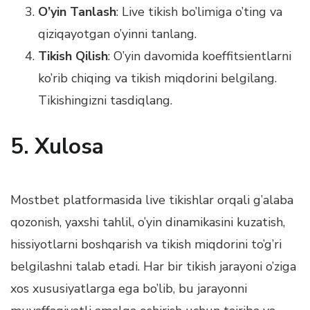
O’yin Tanlash
: Live tikish bo’limiga o’ting va
qiziqayotgan o’yinni tanlang.
Tikish Qilish
: O’yin davomida koeffitsientlarni
ko’rib chiqing va tikish miqdorini belgilang.
Tikishingizni tasdiqlang.
5. Xulosa
Mostbet platformasida live tikishlar orqali g’alaba
qozonish, yaxshi tahlil, o’yin dinamikasini kuzatish,
hissiyotlarni boshqarish va tikish miqdorini to’g’ri
belgilashni talab etadi. Har bir tikish jarayoni o’ziga
xos xususiyatlarga ega bo’lib, bu jarayonni