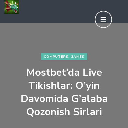
Aller
au
contenu
(Pressez
Entrée)
COMPUTERS, GAMES
Mostbet’da Live
Tikishlar: O’yin
Davomida G’alaba
Qozonish Sirlari