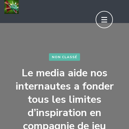
Aller
au
contenu
(Pressez
Entrée)
NON CLASSÉ
Le media aide nos
internautes a fonder
tous les limites
d’inspiration en
compagnie de jeu