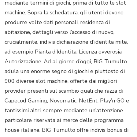
mediante termini di giochi, prima di tutto le slot
machine. Sopra la schedatura, gli utenti devono
produrre volte dati personali, residenza di
abitazione, dettagli verso l’accesso di nuovo,
crucialmente, indivis dichiarazione d’identita mite,
ad esempio Pianta d’Identita, Licenza ovverosia
Autorizzazione. Ad al giorno d’oggi, BIG Tumulto
adula una enorme segno di giochi e piuttosto di
900 diverse slot machine, offerte dai migliori
provider presenti sul scambio quali che razza di
Capecod Gaming, Novomatic, NetEnt, Play’n GO e
tantissimi altri, sempre mediante un’attenzione
particolare riservata ai merce delle programma
house italiane. BIG Tumulto offre indivis bonus di