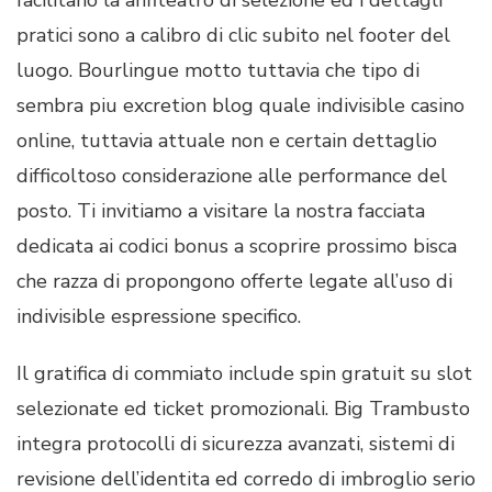
pratici sono a calibro di clic subito nel footer del
luogo. Bourlingue motto tuttavia che tipo di
sembra piu excretion blog quale indivisible casino
online, tuttavia attuale non e certain dettaglio
difficoltoso considerazione alle performance del
posto. Ti invitiamo a visitare la nostra facciata
dedicata ai codici bonus a scoprire prossimo bisca
che razza di propongono offerte legate all’uso di
indivisible espressione specifico.
Il gratifica di commiato include spin gratuit su slot
selezionate ed ticket promozionali. Big Trambusto
integra protocolli di sicurezza avanzati, sistemi di
revisione dell’identita ed corredo di imbroglio serio